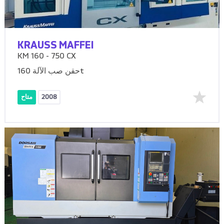
KRAUSS MAFFEI
KM 160 - 750 CX
حقن صب الآلة 160t
2008
متاح