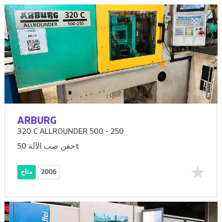
ARBURG
320 C ALLROUNDER 500 - 250
حقن صب الآلة 50t
2006
متاح