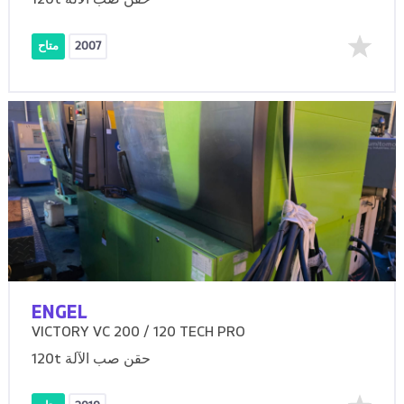
120t حقن صب الآلة
2007
متاح
ENGEL
VICTORY VC 200 / 120 TECH PRO
120t حقن صب الآلة