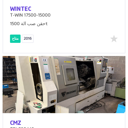
WINTEC
T-WIN 17500-15000
حقن صب آلة 1500t
2016
متاح
CMZ