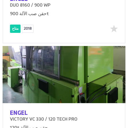
DUO 8160 / 900 WP
حقن صب الآلة 900t
2018
متاح
ENGEL
VICTORY VC 330 / 120 TECH PRO