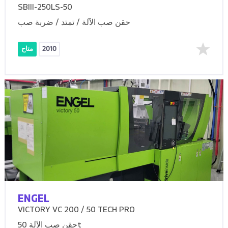
SBIII-250LS-50
حقن صب الآلة / تمتد / ضربة صب
2010
متاح
ENGEL
VICTORY VC 200 / 50 TECH PRO
حقن صب الآلة 50t