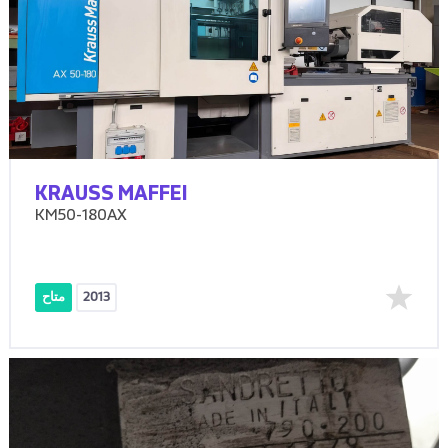
KRAUSS MAFFEI
KM50-180AX
2013
متاح