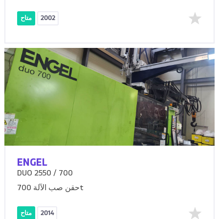
2002
متاح
ENGEL
DUO 2550 / 700
حقن صب الآلة 700t
2014
متاح