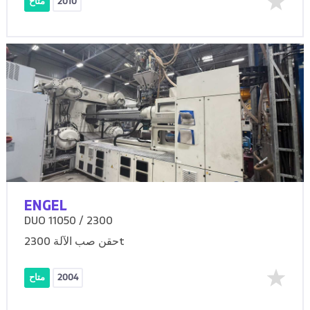
2010
متاح
ENGEL
DUO 11050 / 2300
حقن صب الآلة 2300t
2004
متاح