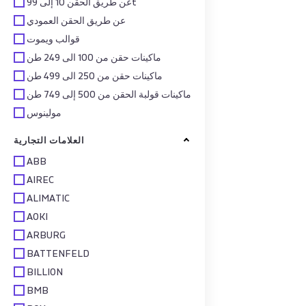
عن طريق الحقن 10 إلى 99t
عن طريق الحقن العمودي
قوالب ويموت
ماكينات حقن من 100 الى 249 طن
ماكينات حقن من 250 الى 499 طن
ماكينات قولبة الحقن من 500 إلى 749 طن
مولينوس
العلامات التجارية
ABB
AIREC
ALIMATIC
AOKI
ARBURG
BATTENFELD
BILLION
BMB