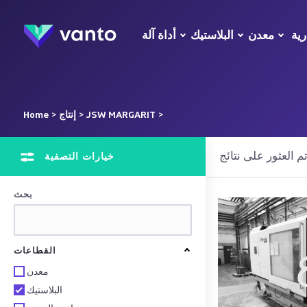
رية
معدن
البلاستيك
أداة آلة
>
JSW MARGARIT
>
إنتاج
>
Home
خيارات التصفية
بحث
القطاعات
معدن
البلاستيك