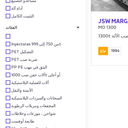
مساعدو التصنيع
أداة آلة
التثبيت الكامل
JSW MARG
MO 1300
الفئات
ن صب الآلة
Inyectoras من 750 إلى 999t
1994
تباع
PET التشكيل
PET ضربة صب
PP PE البثق في مهب
آلات حقن صب 1000t أو أعلى
آلات للعملية البلاستيكية
الأتمتة والنقل
السخانات والمبردات البلاستيكية
المجففات ومزيلات الرطوبة
شواحن ، موزعات وخلاطات
طابعة أوفست