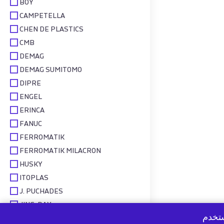
BOY
CAMPETELLA
CHEN DE PLASTICS
CMB
DEMAG
DEMAG SUMITOMO
DIPRE
ENGEL
ERINCA
FANUC
FERROMATIK
FERROMATIK MILACRON
HUSKY
ITOPLAS
J. PUCHADES
JING-DAY
ستخدم
JSW MARGARIT