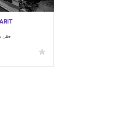
ARIT
1300t حق