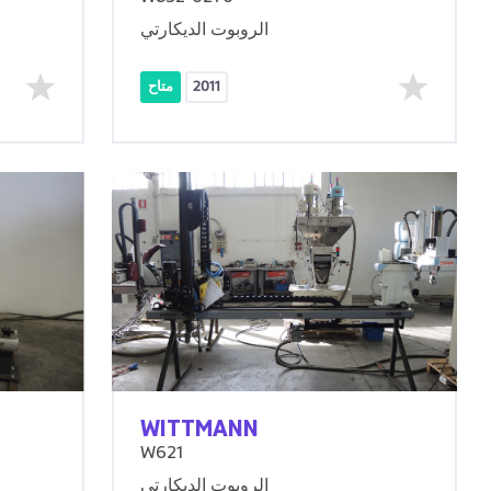
الروبوت الديكارتي
2011
متاح
WITTMANN
W621
الروبوت الديكارتي