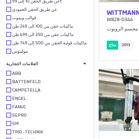
عن طريق الحقن 10 إلى 99t
عن طريق الحقن العمودي
WITTMAN
قوالب ويموت
W828-0344
ماكينات حقن من 100 الى 249 طن
مجسم الروبوت
ماكينات حقن من 250 الى 499 طن
ماكينات قولبة الحقن من 500 إلى 749 طن
2013
متاح
مولينوس
العلامات التجارية
ABB
BATTENFELD
CAMPETELLA
ENGEL
FANUC
SEPRO
SM
TRIO -TECHNIK