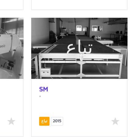
تباع
SM
-
2015
تباع