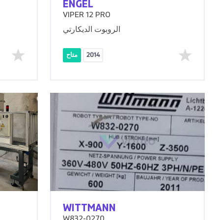
ENGEL
VIPER 12 PRO
الروبوت الديكارتي
2014
متاح
WITTMANN
W832-0270