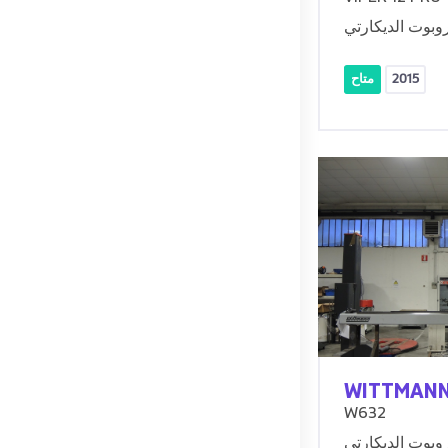
روبوت الديكارتي
2015
متاح
WITTMAN
W632
روبوت الديكارتي