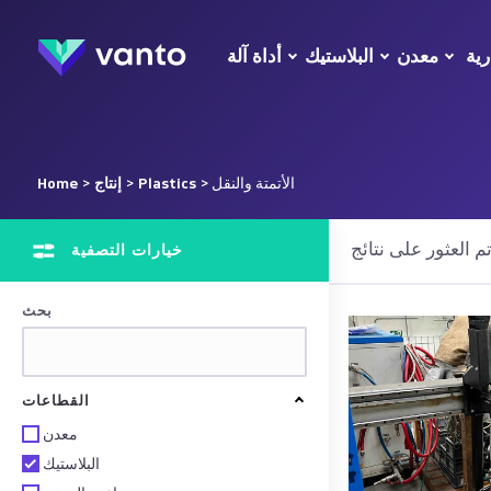
رية
معدن
البلاستيك
أداة آلة
> الأتمتة والنقل
Plastics
>
إنتاج
>
Home
خيارات التصفية
بحث
القطاعات
معدن
البلاستيك