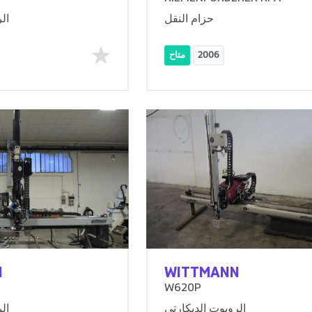
حزام النقل
ال
2006
متاح
N
WITTMANN
W620P
الروبوت الديكارتي
ال