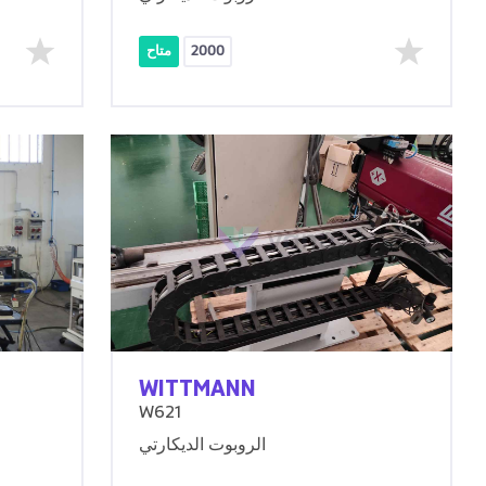
2000
متاح
WITTMANN
W621
الروبوت الديكارتي