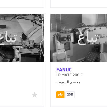
تباع
تباع
FANUC
LR MATE 200iC
مجسم الروبوت
2011
تباع