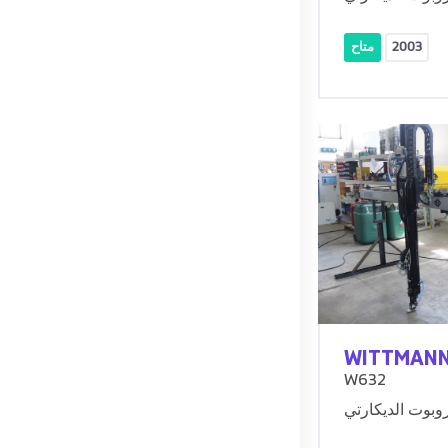
2003
متاح
WITTMAN
W632
روبوت الديكارتي