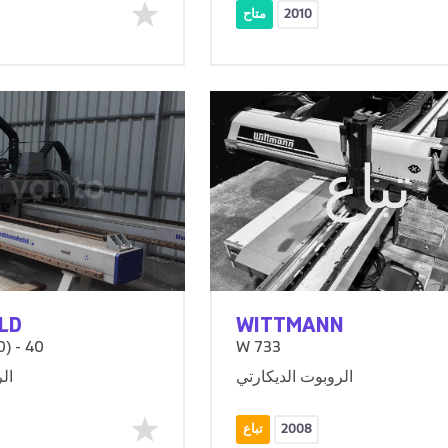
2010
متاح
تباع
LD
WITTMANN
) - 40
W 733
الروبوت الديكارتي
ال
2008
تباع