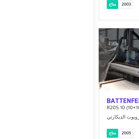
2003
متاح
BATTENFE
R20S 10 (10+10
روبوت الديكارتي
2005
متاح