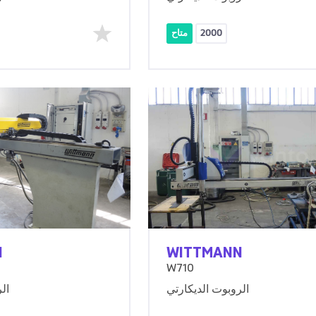
2000
متاح
N
WITTMANN
W710
الروبوت الديكارتي
ال