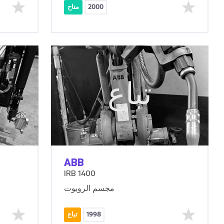
2000
متاح
تباع
ABB
IRB 1400
مجسم الروبوت
1998
تباع