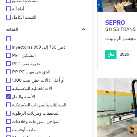
مساعدو التصنيع
أداة آلة
التثبيت الكامل
SEPRO
S11 S3 TRANS
الفئات
مجسم الروبوت
Inyectoras من 750 إلى 999t
2026
متاح
PET التشكيل
PET ضربة صب
PP PE البثق في مهب
آلات حقن صب 1000t أو أعلى
آلات للعملية البلاستيكية
الأتمتة والنقل
السخانات والمبردات البلاستيكية
المجففات ومزيلات الرطوبة
شواحن ، موزعات وخلاطات
طابعة أوفست