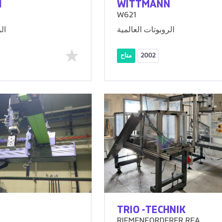
N
WITTMANN
W621
الروبوتات العالمية
ال
2002
متاح
TRIO -TECHNIK
RIEMENFORDERER RFA