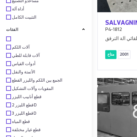
مساعدو التصنيع
أداة آلة
التثبيت الكامل
SALVAGNI
P4-1812
الفئات
آلات اللكم
2001
متاح
آلات قابلة للطي
أدوات القياس
الأتمتة والنقل
الجمع بين اللكم والليزر القطع
المقويات وآلات التشكيل
قطع أنابيب الليزر
قطع الليزر 2D
قطع الليزر 3D
قطع المياه
قطع غيار مختلفة