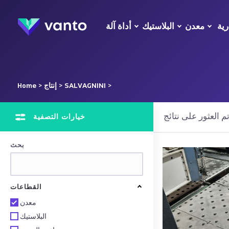
رية
معدن
البلاستيك
أداة آلة
>
SALVAGNINI
>
إنتاج
>
Home
خيارات التصفية
بحث
القطاعات
معدن
البلاستيك