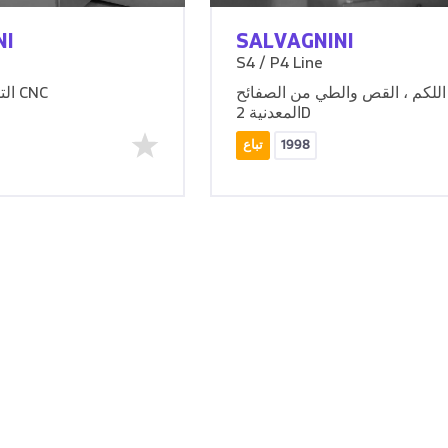
NI
SALVAGNINI
S4 / P4 Line
للكم ، القص والطي من الصفائح
التلقائي آلة الترقق CNC
المعدنية 2D
1998
تباع