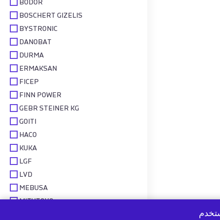
BODOR
BOSCHERT GIZELIS
BYSTRONIC
DANOBAT
DURMA
ERMAKSAN
FICEP
FINN POWER
GEBR STEINER KG
GOITI
HACO
KUKA
LGF
LVD
MEBUSA
MITUTOYO
ستخدم
PRAXAIR