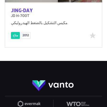
JING-DAY
JD H-700T
مكبس التشكيل بالضغط الهيدروليكي
2012
متاح