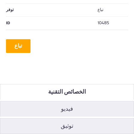
تباع
توفر
ID
10485
تباع
الخصائص التقنية
فيديو
توثيق