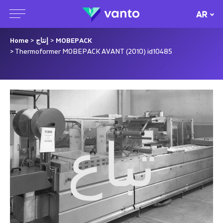
AR
MOBEPACK
>
إنتاج
>
Home
> Thermoformer MOBEPACK AVANT (2010) id10485
تباع