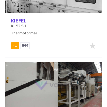
KIEFEL
KL 52 SH
Thermoformer
1997
تباع