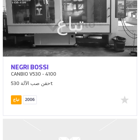
تباع
NEGRI BOSSI
CANBIO V530 - 4100
حقن صب الآلة 530t
2006
تباع