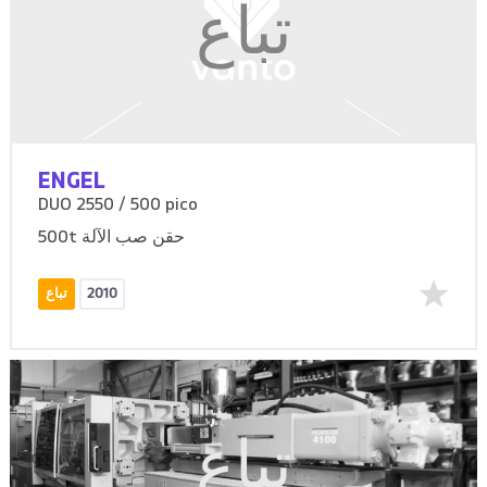
تباع
ENGEL
DUO 2550 / 500 pico
500t حقن صب الآلة
2010
تباع
تباع