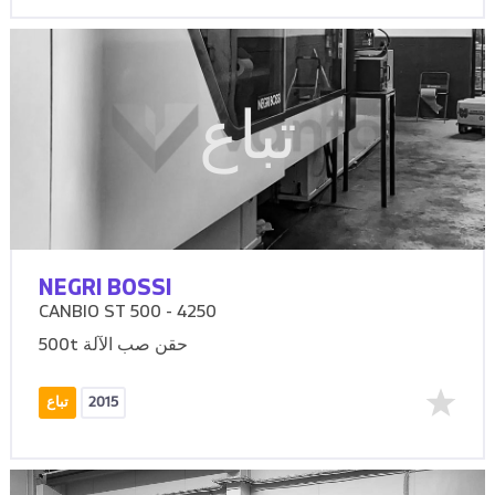
تباع
NEGRI BOSSI
CANBIO ST 500 - 4250
500t حقن صب الآلة
2015
تباع