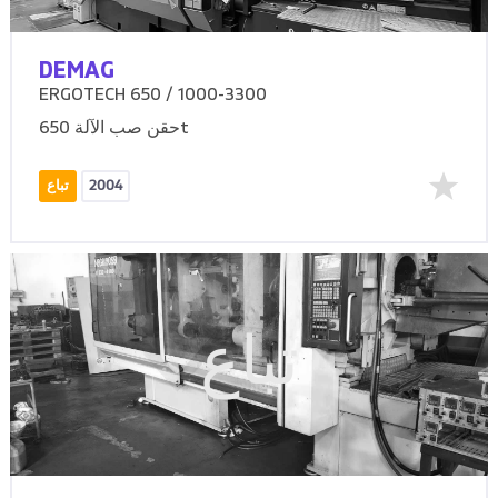
DEMAG
ERGOTECH 650 / 1000-3300
حقن صب الآلة 650t
2004
تباع
تباع