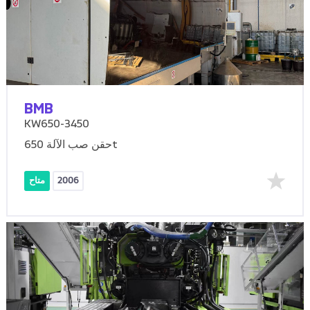
BMB
KW650-3450
حقن صب الآلة 650t
2006
متاح