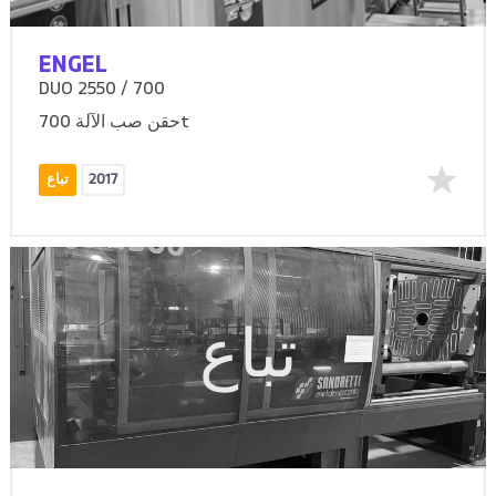
ENGEL
DUO 2550 / 700
حقن صب الآلة 700t
2017
تباع
تباع