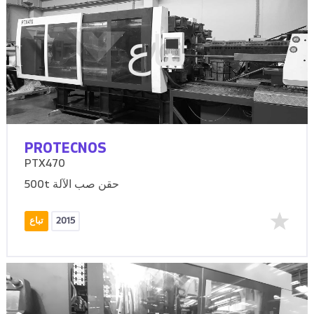
تباع
PROTECNOS
PTX470
500t حقن صب الآلة
2015
تباع