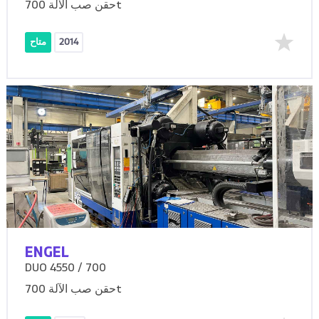
حقن صب الآلة 700t
2014
متاح
ENGEL
DUO 4550 / 700
حقن صب الآلة 700t