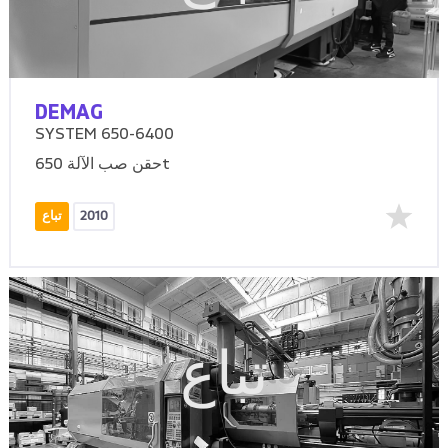
DEMAG
SYSTEM 650-6400
حقن صب الآلة 650t
2010
تباع
تباع