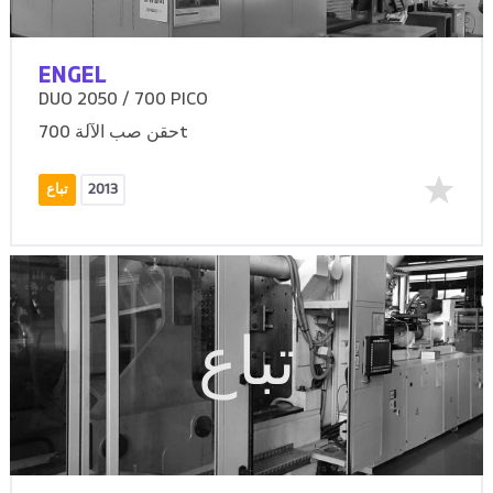
ENGEL
DUO 2050 / 700 PICO
حقن صب الآلة 700t
2013
تباع
تباع