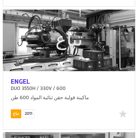
تباع
ENGEL
DUO 3550H / 330V / 600
ماكينة قولبة حقن ثنائية المواد 600 طن
2011
تباع