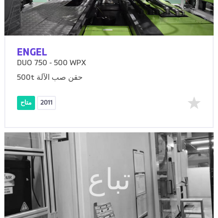
ENGEL
DUO 750 - 500 WPX
500t حقن صب الآلة
2011
متاح
تباع