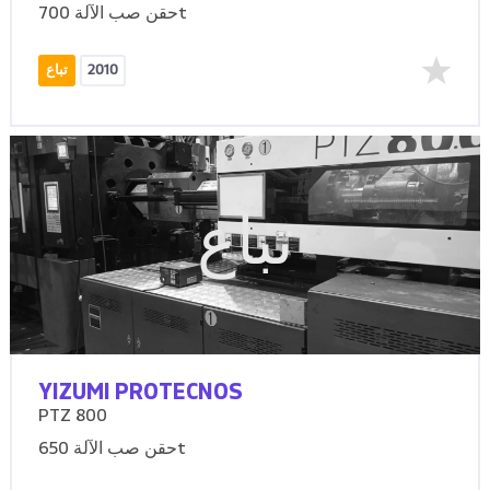
حقن صب الآلة 700t
2010
تباع
تباع
YIZUMI PROTECNOS
PTZ 800
حقن صب الآلة 650t