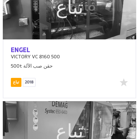
تباع
ENGEL
VICTORY VC 8160 500
500t حقن صب الآلة
2018
تباع
تباع