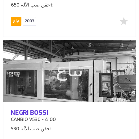
حقن صب الآلة 650t
2003
تباع
تباع
NEGRI BOSSI
CANBIO V530 - 4100
حقن صب الآلة 530t