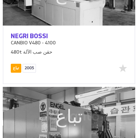
NEGRI BOSSI
CANBIO V480 - 4100
480t حقن صب الآلة
2005
تباع
تباع