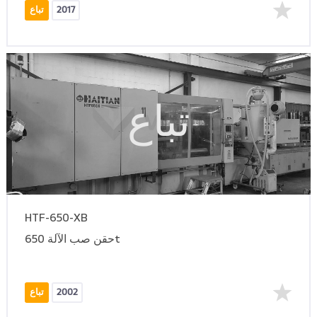
2017
تباع
تباع
HTF-650-XB
حقن صب الآلة 650t
2002
تباع