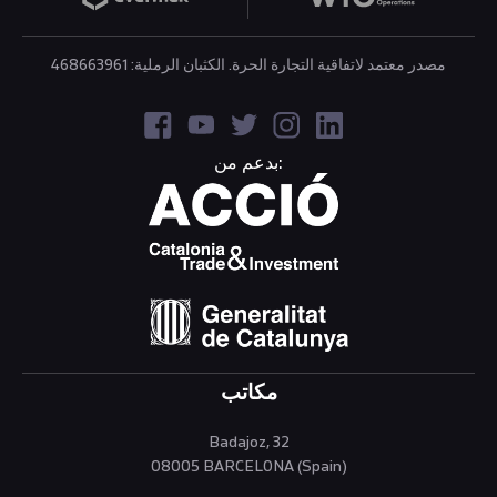
تصلب المادة وتبدأ في التبلور في شكل بوليمرات شبه بلورية.
يتم الحصول على الجزء أو الجزء الأخير من خلال فتح القالب
مصدر معتمد لاتفاقية التجارة الحرة. الكثبان الرملية: 468663961
وإزالة الجزء المقولب من التجويف.
يعد قولبة الحقن واحدة من أكثر التقنيات شعبية ، حيث من
ناحية يسمح بالإنتاج لقطاعات متنوعة للغاية ؛ قطع للعب
الأطفال ، مواد للاستخدام المنزلي ، مكونات للسيارات ،
بدعم من:
الطائرات والسفن الفضائية. ومن ناحية أخرى ، فإن تصنيع
الأجزاء البلاستيكية عن طريق حقن القوالب يوفر لنا العديد من
المزايا ؛ من بينها يمكننا تسمية ما يلي ؛ مستوى إنتاج مرتفع ،
تنوع كبير في الأشكال ، وفي نفس الوقت تكون تكاليف الإنتاج
منخفضة جدًا مع سرعة التصنيع السريعة.
جانب آخر يجب أن يكون في ضوء عملية
حقن البلاستيك
هذه ،
فهي لا تنتج تلوثًا مباشرًا من خلال عدم إصدار غازات ملوثة أو
مستويات ضوضاء عالية. للحصول على فكرة ، فقط في
الولايات المتحدة صناعة البلاستيك هناك. نمو بمعدل 12 ٪ سنويا
على مدى السنوات ال 25 الماضية ، وهذا هو وسيلة صب
مكاتب
البلاستيك الرئيسية. بمجرد أن تقرر أخذ إحدى ماكينات قولبة
، سوف نقدم لك
آلات Vanto
حقن البلاستيك الخاصة بنا ، من
Badajoz, 32
خدمة تسليم المفتاح كاملة
من اللحظة التي تشتري فيها
08005 BARCELONA (Spain)
جهازك حتى تستلمه. هذا يعني أننا سنهتم بالعملية اللوجستية