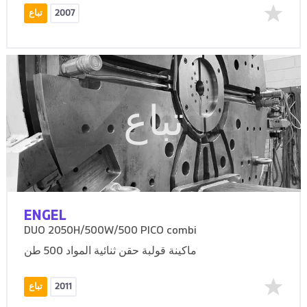
2007
تباع
تباع
ENGEL
DUO 2050H/500W/500 PICO combi
ماكينة قولبة حقن ثنائية المواد 500 طن
2011
تباع