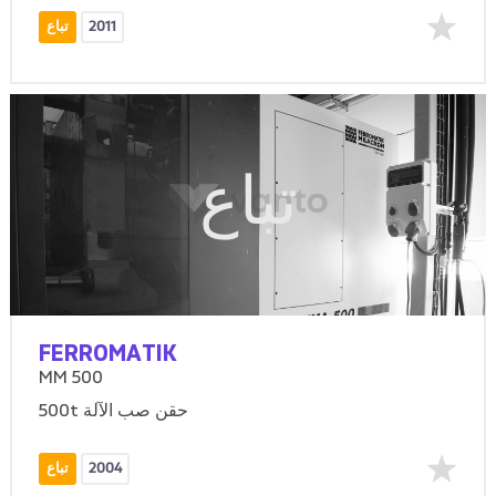
2011
تباع
تباع
FERROMATIK
MM 500
500t حقن صب الآلة
2004
تباع