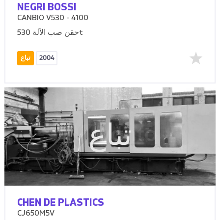
NEGRI BOSSI
CANBIO V530 - 4100
حقن صب الآلة 530t
2004
تباع
تباع
CHEN DE PLASTICS
CJ650M5V