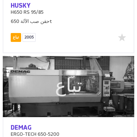
HUSKY
H650 RS 95/85
حقن صب الآلة 650t
2005
تباع
تباع
DEMAG
ERGO-TECH 650-5200