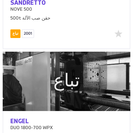
SANDRETTO
NOVE 500
500t حقن صب الآلة
2001
تباع
تباع
ENGEL
DUO 1800-700 WPX