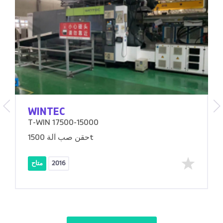
WINTEC
T-WIN 17500-15000
حقن صب آلة 1500t
2016
متاح