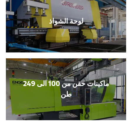
لوحة الشواذ
ماكينات حقن من 100 الى 249
طن