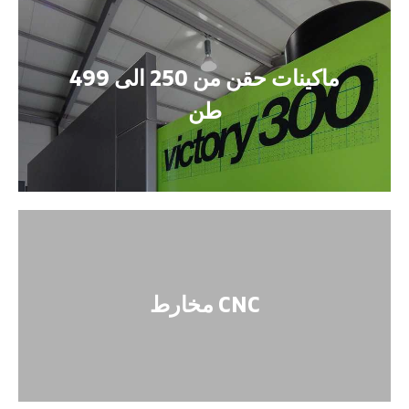
ماكينات حقن من 250 الى 499
طن
مخارط CNC