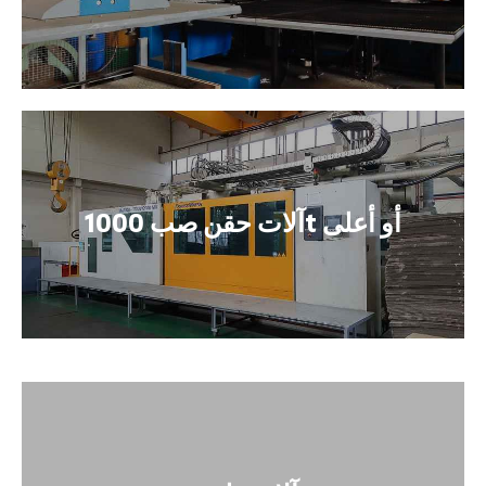
آلات حقن صب 1000t أو أعلى