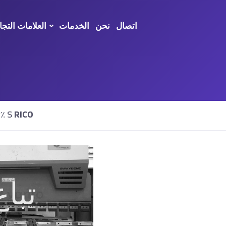
اتصال
نحن
الخدمات
العلامات التجا
RICO
تم العثور على نتائج٪ S
تباع