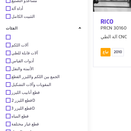
مساعدو التصنيع
أداة آلة
التثبيت الكامل
RICO
PRCN 30160
الفئات
آلة الطي CNC
آلات اللكم
2010
تباع
آلات قابلة للطي
أدوات القياس
الأتمتة والنقل
الجمع بين اللكم والليزر القطع
المقويات وآلات التشكيل
قطع أنابيب الليزر
قطع الليزر 2D
قطع الليزر 3D
قطع المياه
قطع غيار مختلفة