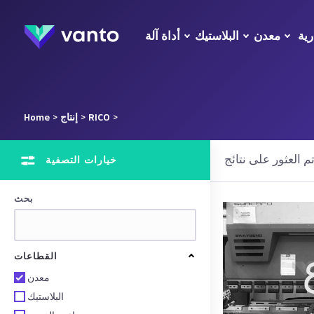
رية
معدن
البلاستيك
أداة آلة
>
RICO
>
إنتاج
>
Home
خيارات التصفية
بحث
القطاعات
معدن
البلاستيك