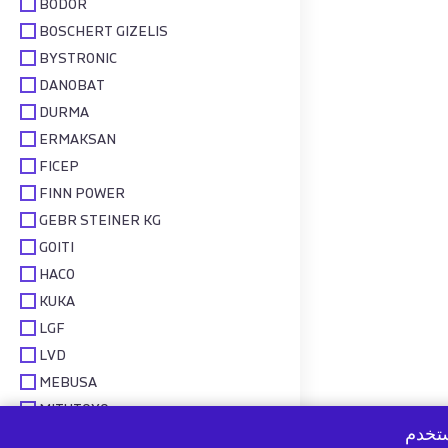
BODOR
BOSCHERT GIZELIS
BYSTRONIC
DANOBAT
DURMA
ERMAKSAN
FICEP
FINN POWER
GEBR STEINER KG
GOITI
HACO
KUKA
LGF
LVD
MEBUSA
MITUTOYO
ستخدم
PRAXAIR