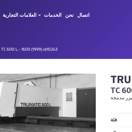
اتصال
نحن
الخدمات
العلامات التجارية
> آلة تثقيب ليزر مدمجة ( 1600 (1999) id10243
TR
TC 60
فئة