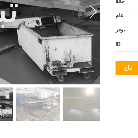
تب
حالة
عام
توفر
ID
تباع