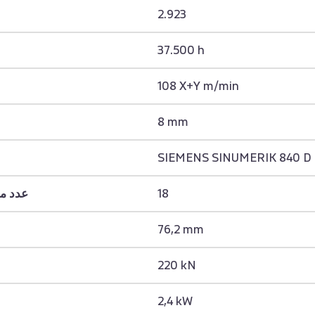
2.923
37.500 h
108 X+Y m/min
8 mm
SIEMENS SINUMERIK 840 D
18
عدد م
76,2 mm
220 kN
2,4 kW