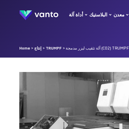
معدن
البلاستيك
أداة آلة
CO2) TRUMPF TC 600 L -
TRUMPF
>
إنتاج
>
Home