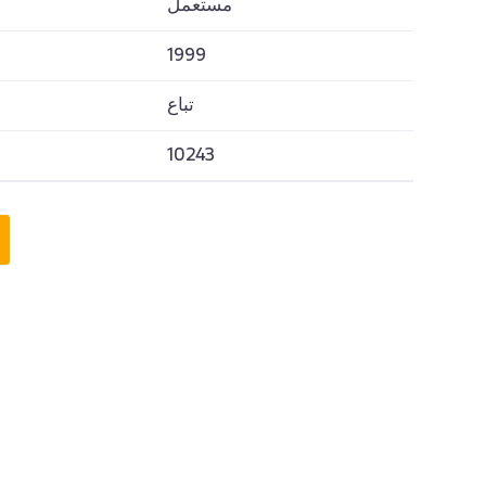
تباع
مستعمل
1999
تباع
10243