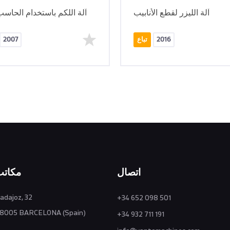
آلة الليزر لقطع الأنابيب
آلة اللكم باستخدام الحاسب
2016
تباع
2007
اتصال
مكاتب
adajoz, 32
+34 652 098 501
8005 BARCELONA (Spain)
+34 932 711 191