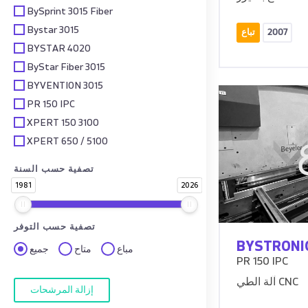
BySprint 3015 Fiber
Bystar 3015
2007
تباع
BYSTAR 4020
ByStar Fiber 3015
BYVENTION 3015
PR 150 IPC
XPERT 150 3100
XPERT 650 / 5100
تصفية حسب السنة
1981
2026
تصفية حسب التوفر
BYSTRONI
مباع
متاح
جميع
PR 150 IPC
آلة الطي CNC
إزالة المرشحات