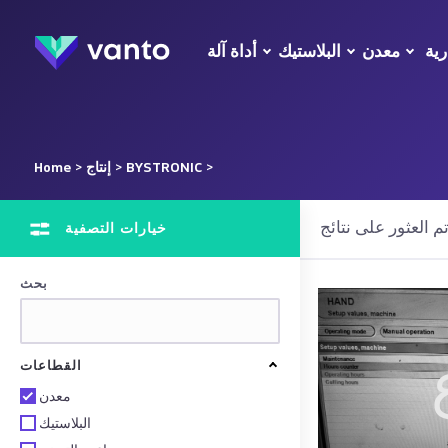
رية
معدن
البلاستيك
أداة آلة
>
BYSTRONIC
>
إنتاج
>
Home
خيارات التصفية
بحث
القطاعات
معدن
البلاستيك