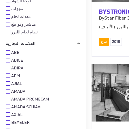
لوحة الشواذ
مجزات
BYSTRONI
معدات لحام
ByStar Fiber 
مناشير وقواطع
بالليزر (الألياف)
نظام لحام الليزر
2018
تباع
العلامات التجارية
ABB
ADIGE
ADIRA
AEM
AJIAL
AMADA
AMADA PROMECAM
AMADA SCHIAVI
AXIAL
BEYELER