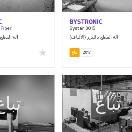
C
BYSTRONIC
 Fiber
Bystar 3015
آلة القطع بالليزر (الألياف)
آلة القطع 
2017
تباع
تباع
تباع