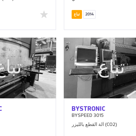
2014
تباع
تباع
تباع
C
BYSTRONIC
BYSPEED 3015
آلة القطع بالليزر (CO2)