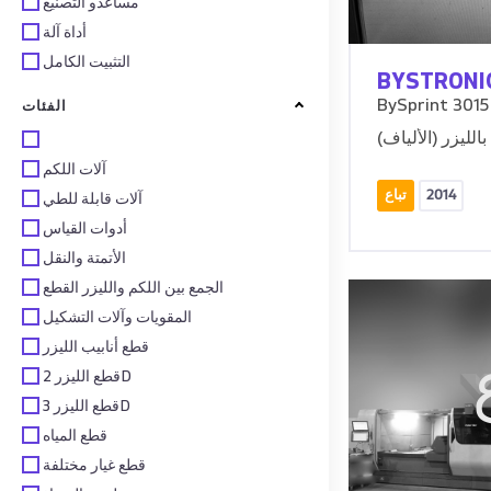
مساعدو التصنيع
أداة آلة
التثبيت الكامل
BYSTRONI
BySprint 3015
الفئات
بالليزر (الألياف)
آلات اللكم
2014
تباع
آلات قابلة للطي
أدوات القياس
الأتمتة والنقل
الجمع بين اللكم والليزر القطع
المقويات وآلات التشكيل
قطع أنابيب الليزر
قطع الليزر 2D
قطع الليزر 3D
قطع المياه
قطع غيار مختلفة