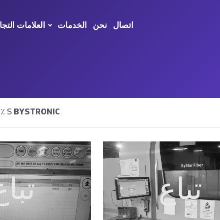
اتصال
نحن
الخدمات
العلامات التجا
BYSTRONIC
تم العثور على نتائج٪ S
تباع
تباع