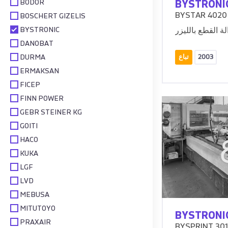
BODOR
BYSTRONI
BYSTAR 4020
BOSCHERT GIZELIS
BYSTRONIC
DANOBAT
DURMA
2003
تباع
ERMAKSAN
FICEP
FINN POWER
GEBR STEINER KG
GOITI
HACO
KUKA
LGF
LVD
MEBUSA
MITUTOYO
BYSTRONI
PRAXAIR
BYSPRINT 301