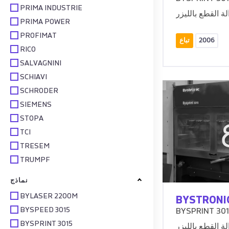
PRIMA INDUSTRIE
PRIMA POWER
PROFIMAT
2006
تباع
RICO
SALVAGNINI
SCHIAVI
SCHRODER
SIEMENS
STOPA
TCI
TRESEM
TRUMPF
نماذج
BYLASER 2200M
BYSTRONI
BYSPEED 3015
BYSPRINT 301
BYSPRINT 3015