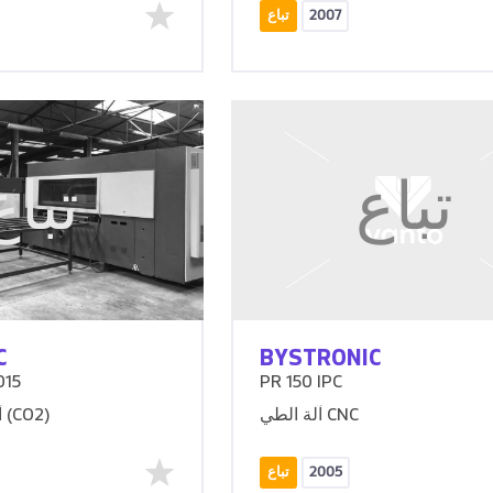
2007
تباع
تباع
تباع
C
BYSTRONIC
015
PR 150 IPC
آلة الطي CNC
آلة القطع بالليزر (CO2)
2005
تباع