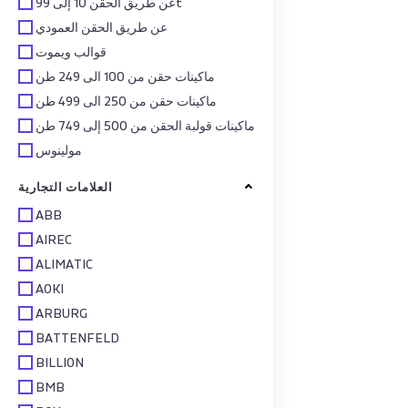
عن طريق الحقن 10 إلى 99t
عن طريق الحقن العمودي
قوالب ويموت
ماكينات حقن من 100 الى 249 طن
ماكينات حقن من 250 الى 499 طن
ماكينات قولبة الحقن من 500 إلى 749 طن
مولينوس
العلامات التجارية
ABB
AIREC
ALIMATIC
AOKI
ARBURG
BATTENFELD
BILLION
BMB