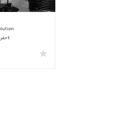
lution
حقن صب آلة 3000t