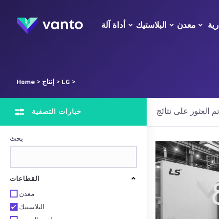
رية
معدن
البلاستيك
أداة آلة
>
LG
>
إنتاج
>
Home
خيارات التصفية
بحث
القطاعات
معدن
البلاستيك