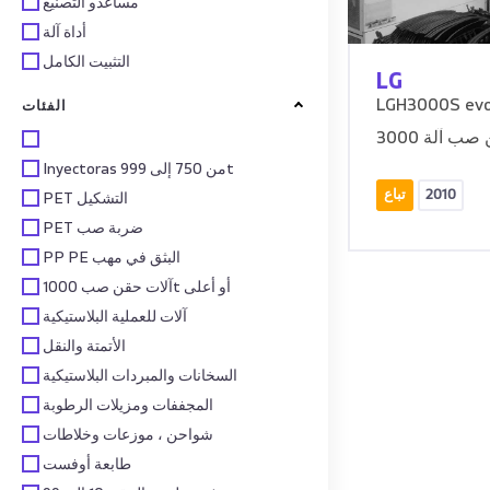
مساعدو التصنيع
أداة آلة
التثبيت الكامل
LG
LGH3000S evo
الفئات
Inyectoras من 750 إلى 999t
2010
تباع
PET التشكيل
PET ضربة صب
PP PE البثق في مهب
آلات حقن صب 1000t أو أعلى
آلات للعملية البلاستيكية
الأتمتة والنقل
السخانات والمبردات البلاستيكية
المجففات ومزيلات الرطوبة
شواحن ، موزعات وخلاطات
طابعة أوفست