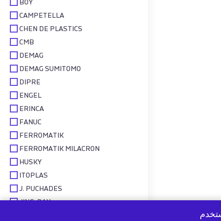
BOY
CAMPETELLA
CHEN DE PLASTICS
CMB
DEMAG
DEMAG SUMITOMO
DIPRE
ENGEL
ERINCA
FANUC
FERROMATIK
FERROMATIK MILACRON
HUSKY
ITOPLAS
J. PUCHADES
JING-DAY
ستخدم
JSW MARGARIT