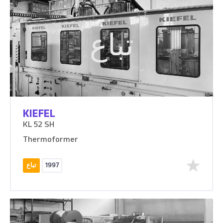
تباع
KIEFEL
KL 52 SH
Thermoformer
1997
تباع