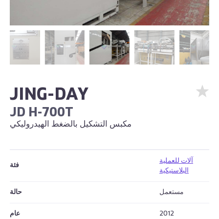
JING-DAY
JD H-700T
مكبس التشكيل بالضغط الهيدروليكي
آلات للعملية
فئة
البلاستيكية
مستعمل
حالة
2012
عام