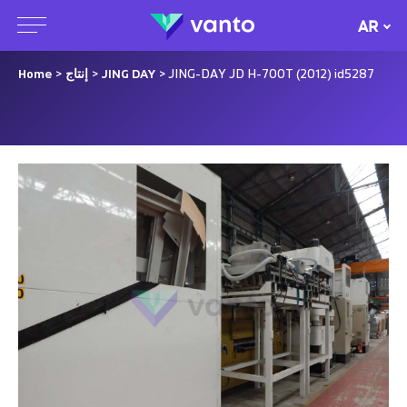
AR
> JING-DAY JD H-700T (2012) id5287
JING DAY
>
إنتاج
>
Home