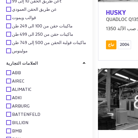
عن طريق الحقن 10 إلى 99t
عن طريق الحقن العمودي
HUSKY
قوالب ويموت
QUADLOC Q135
ماكينات حقن من 100 الى 249 طن
ماكينات حقن من 250 الى 499 طن
ماكينات قولبة الحقن من 500 إلى 749 طن
2004
تباع
مولينوس
العلامات التجارية
ABB
AIREC
ALIMATIC
AOKI
ARBURG
BATTENFELD
BILLION
BMB