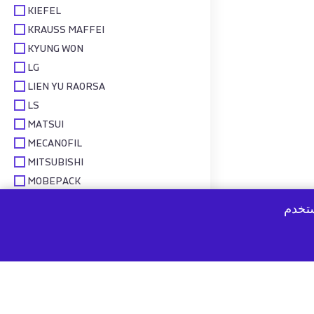
KIEFEL
KRAUSS MAFFEI
KYUNG WON
LG
LIEN YU RAORSA
LS
MATSUI
MECANOFIL
MITSUBISHI
MOBEPACK
MORETTO
ستخدم
NEGRI BOSSI
NETSTAL
NISSEI ASB
OMSO
PLASTIC SYSTEM