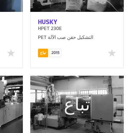
HUSKY
HPET 230E
PET التشكيل حقن صب الآلة
2015
تباع
تباع