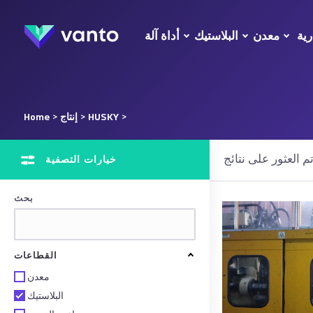
رية
معدن
البلاستيك
أداة آلة
>
HUSKY
>
إنتاج
>
Home
خيارات التصفية
بحث
القطاعات
معدن
البلاستيك