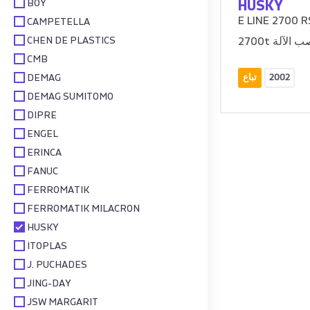
BOY
HUSKY
E LINE 2700 R
CAMPETELLA
CHEN DE PLASTICS
ن صب الآلة
CMB
DEMAG
2002
تباع
DEMAG SUMITOMO
DIPRE
ENGEL
ERINCA
FANUC
FERROMATIK
FERROMATIK MILACRON
HUSKY
ITOPLAS
J. PUCHADES
JING-DAY
JSW MARGARIT