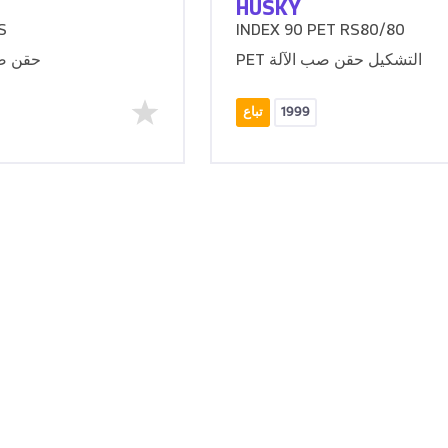
HUSKY
S
INDEX 90 PET RS80/80
PET التشكيل حقن صب الآلة
2700t حق
1999
تباع