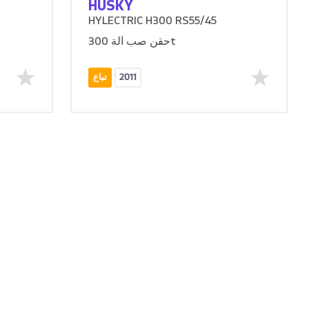
HUSKY
HYLECTRIC H300 RS55/45
حقن صب آلة 300t
2011
تباع