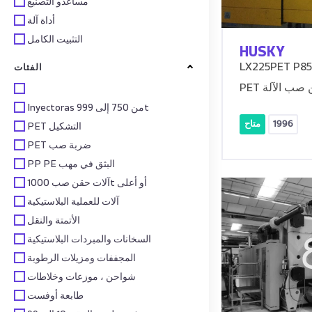
مساعدو التصنيع
أداة آلة
التثبيت الكامل
HUSKY
LX225PET P85 
الفئات
قن صب الآلة
Inyectoras من 750 إلى 999t
1996
متاح
PET التشكيل
PET ضربة صب
PP PE البثق في مهب
آلات حقن صب 1000t أو أعلى
آلات للعملية البلاستيكية
الأتمتة والنقل
السخانات والمبردات البلاستيكية
المجففات ومزيلات الرطوبة
شواحن ، موزعات وخلاطات
طابعة أوفست