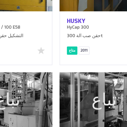
HUSKY
/ 100 E58
HyCap 300
حقن صب آلة 300t
PET التشكيل ح
2011
متاح
تباع
تباع