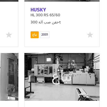
HUSKY
HL 300 RS 65/60
حقن صب آلة 300t
2001
تباع
تباع