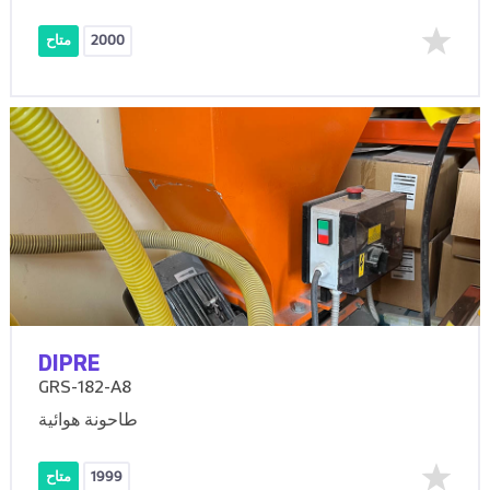
2000
متاح
DIPRE
GRS-182-A8
طاحونة هوائية
1999
متاح