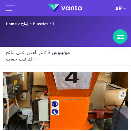
AR
> 1
Plastics
>
إنتاج
>
Home
مولينوس
تم العثور على نتائج٪ S
الترتيب حسب