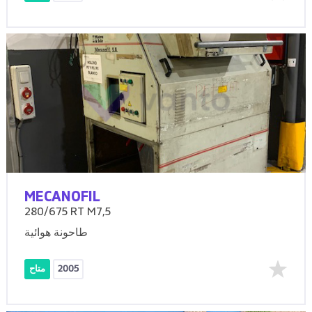
MECANOFIL
280/675 RT M7,5
طاحونة هوائية
2005
متاح