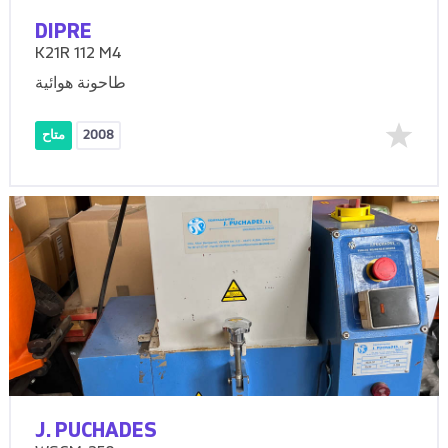
DIPRE
K21R 112 M4
طاحونة هوائية
2008
متاح
J. PUCHADES