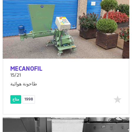
MECANOFIL
15/21
طاحونة هوائية
1998
متاح