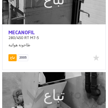
تباع
MECANOFIL
280/450 RT M7-5
طاحونة هوائية
2005
تباع
تباع