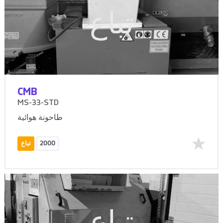
تباع
CMB
MS-33-STD
طاحونة هوائية
2000
تباع