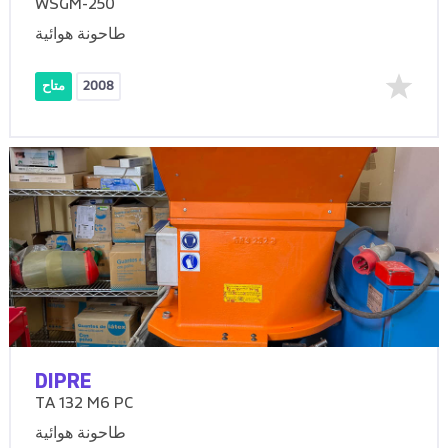
WSGM-250
طاحونة هوائية
2008
متاح
DIPRE
TA 132 M6 PC
طاحونة هوائية