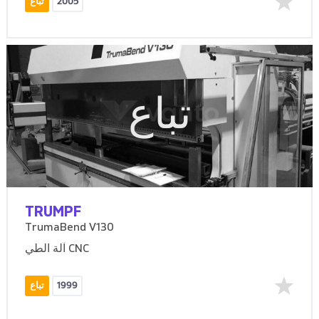
2005
تباع
تباع
TRUMPF
TrumaBend V130
آلة الطي CNC
1999
تباع