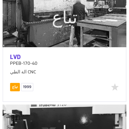
تباع
LVD
PPEB-170-40
آلة الطي CNC
1999
تباع