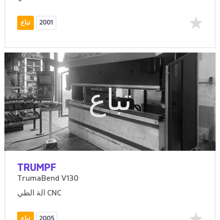
2001
تباع
تباع
TRUMPF
TrumaBend V130
آلة الطي CNC
2005
تباع