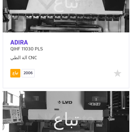
تباع
ADIRA
QIHF 11030 PLS
آلة الطي CNC
2006
تباع
تباع