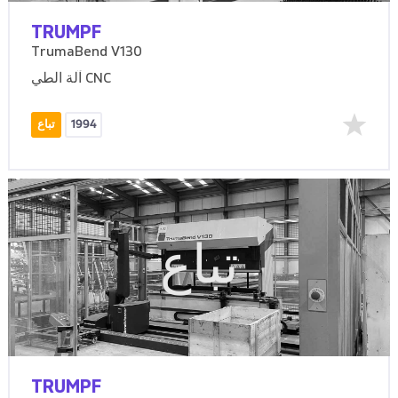
TRUMPF
TrumaBend V130
آلة الطي CNC
1994
تباع
تباع
TRUMPF