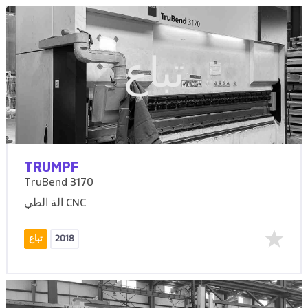
تباع
TRUMPF
TruBend 3170
آلة الطي CNC
2018
تباع