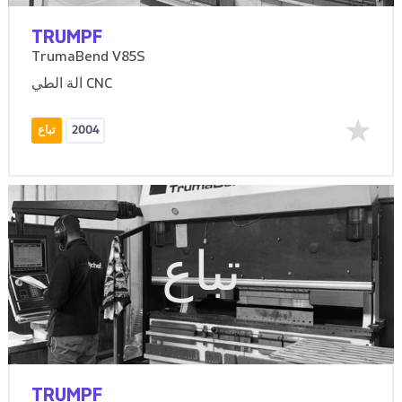
TRUMPF
TrumaBend V85S
آلة الطي CNC
2004
تباع
تباع
TRUMPF