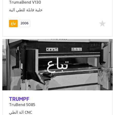
TrumaBend V130
خلية قابلة للطي آلية
2006
تباع
تباع
TRUMPF
TruBend 5085
آلة الطي CNC