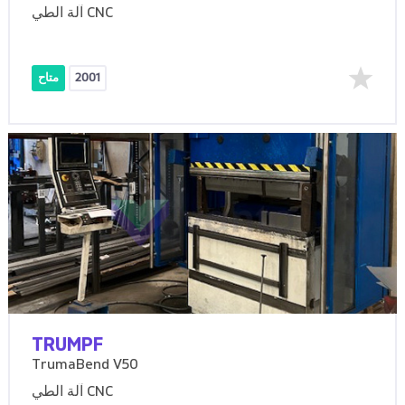
آلة الطي CNC
2001
متاح
TRUMPF
TrumaBend V50
آلة الطي CNC