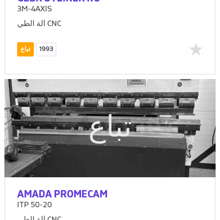
3M-4AXIS
آلة الطي CNC
1993
تباع
تباع
AMADA PROMECAM
ITP 50-20