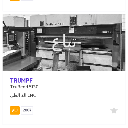
تباع
TRUMPF
TruBend 5130
آلة الطي CNC
2007
تباع