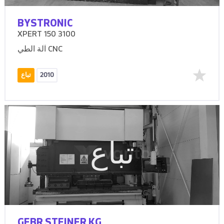
BYSTRONIC
XPERT 150 3100
آلة الطي CNC
2010
تباع
تباع
GEBR STEINER KG