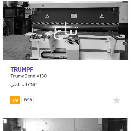
تباع
TRUMPF
TrumaBend V130
آلة الطي CNC
1998
تباع