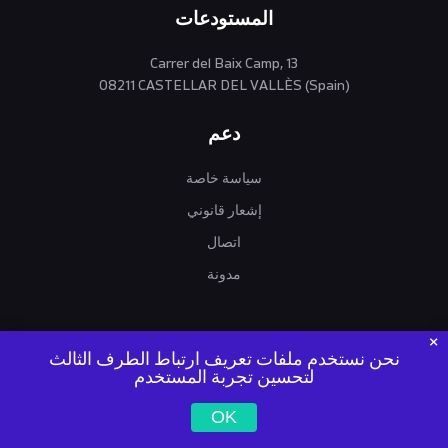
المستودعات
Carrer del Baix Camp, 13
08211 CASTELLAR DEL VALLÈS (Spain)
دعم
سياسة خاصة
إشعار قانوني
اتصال
مدونة
نحن نستخدم ملفات تعريف ارتباط الطرف الثالث
لتحسين تجربة المستخدم
آلات فانتو | عمليات التجارة العالمية SL | NIF / VIES / EORI: ES
OK
B67274043