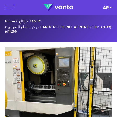
AR
FANUC
>
إنتاج
>
Home
> مركز بالقطع العمودي FANUC ROBODRILL ALPHA D21LiB5 (2019)
id11266