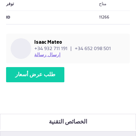
متاح
توفر
ID
11266
Isaac Mateo
+34 932 711 191
|
+34 652 098 501
إرسال رسالة
طلب عرض أسعار
الخصائص التقنية