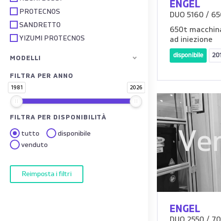
ENGEL
PROTECNOS
DUO 5160 / 65
SANDRETTO
650t macchina
YIZUMI PROTECNOS
ad iniezione
disponibile
20
MODELLI
FILTRA PER ANNO
1981
2026
FILTRA PER DISPONIBILITÀ
Ve
tutto
disponibile
venduto
Reimposta i filtri
ENGEL
DUO 2550 / 7