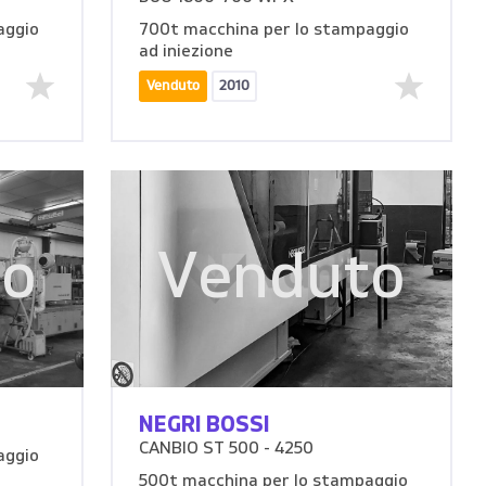
aggio
700t macchina per lo stampaggio
ad iniezione
Venduto
2010
to
Venduto
NEGRI BOSSI
CANBIO ST 500 - 4250
aggio
500t macchina per lo stampaggio