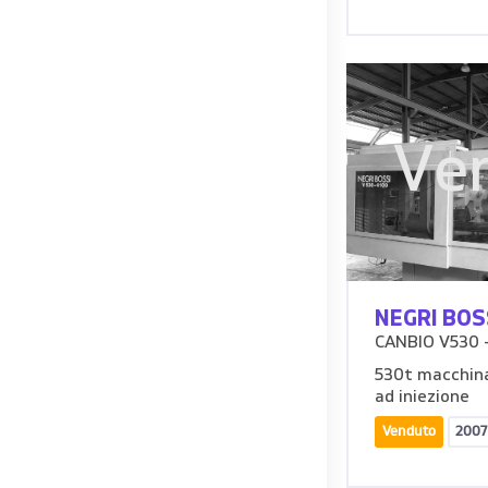
Ve
NEGRI BOS
CANBIO V530 
530t macchina
ad iniezione
Venduto
2007