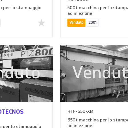
a per lo stampaggio
500t macchina per lo stamp
ad iniezione
Venduto
2001
nduto
Vendu
ROTECNOS
HTF-650-XB
650t macchina per lo stamp
ad iniezione
 per lo stampaggio