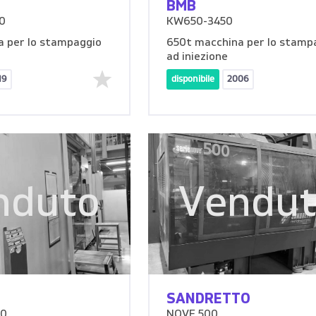
BMB
0
KW650-3450
 per lo stampaggio
650t macchina per lo stamp
ad iniezione
19
disponibile
2006
nduto
Vendu
SANDRETTO
00
NOVE 500