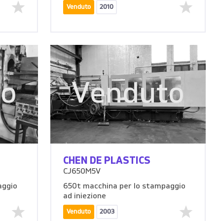
Venduto
2010
to
Venduto
CHEN DE PLASTICS
CJ650M5V
aggio
650t macchina per lo stampaggio
ad iniezione
Venduto
2003