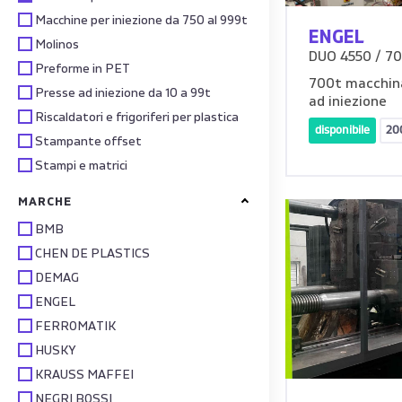
Macchine per iniezione da 750 al 999t
ENGEL
Molinos
DUO 4550 / 7
Preforme in PET
700t macchin
Presse ad iniezione da 10 a 99t
ad iniezione
Riscaldatori e frigoriferi per plastica
disponibile
20
Stampante offset
Stampi e matrici
MARCHE
BMB
CHEN DE PLASTICS
DEMAG
ENGEL
FERROMATIK
HUSKY
KRAUSS MAFFEI
NEGRI BOSSI