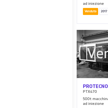
ad iniezione
Venduto
2017
Ve
PROTECNO
PTX470
500t macchina
ad iniezione