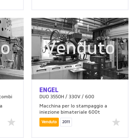
to
Venduto
ENGEL
combi
DUO 3550H / 330V / 600
 a
Macchina per lo stampaggio a
iniezione bimateriale 600t
Venduto
2011