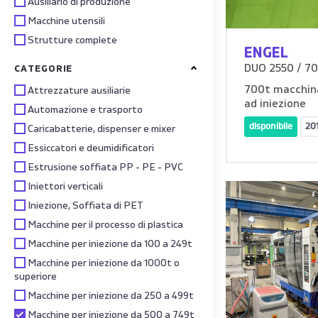
Ausiliario di produzione
Macchine utensili
Strutture complete
ENGEL
DUO 2550 / 7
CATEGORIE
700t macchin
Attrezzature ausiliarie
ad iniezione
Automazione e trasporto
disponibile
20
Caricabatterie, dispenser e mixer
Essiccatori e deumidificatori
Estrusione soffiata PP - PE - PVC
Iniettori verticali
Iniezione, Soffiata di PET
Macchine per il processo di plastica
Macchine per iniezione da 100 a 249t
Macchine per iniezione da 1000t o
superiore
Macchine per iniezione da 250 a 499t
Macchine per iniezione da 500 a 749t