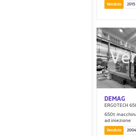
Venduto
2015
Ve
DEMAG
ERGOTECH 650
650t macchina
ad iniezione
Venduto
2004