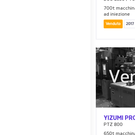
700t macchin
ad iniezione
Venduto
2017
Ve
YIZUMI P
PTZ 800
650t macchina