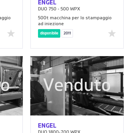
ENGEL
DUO 750 - 500 WPX
aggio
500t macchina per lo stampaggio
ad iniezione
disponibile
2011
to
Venduto
ENGEL
DUO 1800-700 WPX