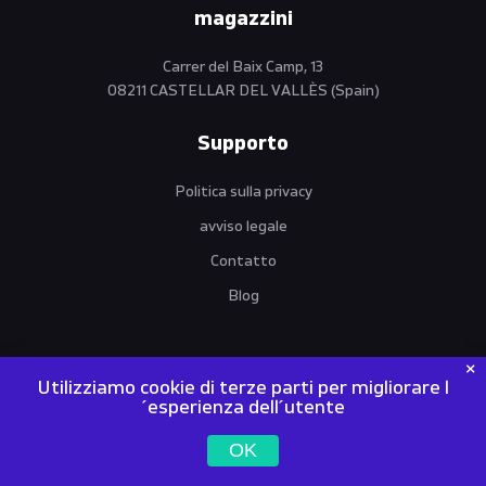
magazzini
Carrer del Baix Camp, 13
08211 CASTELLAR DEL VALLÈS (Spain)
Supporto
Politica sulla privacy
avviso legale
Contatto
Blog
Utilizziamo cookie di terze parti per migliorare l
´esperienza dell´utente
VANTO MACHINES | World Trade Operations SL | NIF / VIES /
OK
EORI: ES B67274043