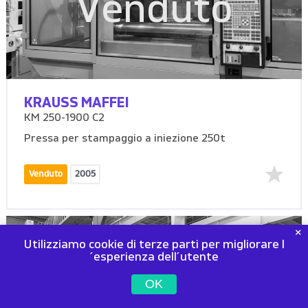
Venduto
KRAUSS MAFFEI
KM 250-1900 C2
Pressa per stampaggio a iniezione 250t
Venduto
2005
Utilizziamo cookie di terze parti per migliorare l
´esperienza dell´utente
Venduto
OK