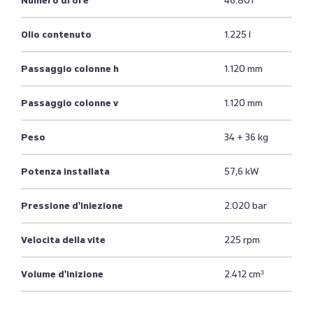
Numero di ore
46.801
Olio contenuto
1.225 l
Passaggio colonne h
1.120 mm
Passaggio colonne v
1.120 mm
Peso
34 + 36 kg
Potenza installata
57,6 kW
Pressione d'iniezione
2.020 bar
Velocita della vite
225 rpm
Volume d'inizione
2.412 cm³