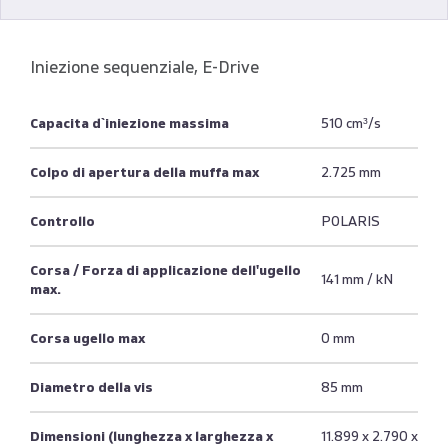
Iniezione sequenziale, E-Drive
Capacita d`iniezione massima
510 cm³/s
Colpo di apertura della muffa max
2.725 mm
Controllo
POLARIS
Corsa / Forza di applicazione dell'ugello
141 mm / kN
max.
Corsa ugello max
0 mm
Diametro della vis
85 mm
Dimensioni (lunghezza x larghezza x
11.899 x 2.790 x