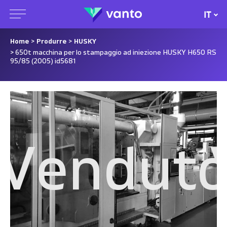
IT
Home
>
Produrre
>
HUSKY
> 650t macchina per lo stampaggio ad iniezione HUSKY H650 RS
95/85 (2005) id5681
o
Vendut