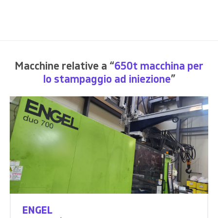
Macchine relative a “
650t macchina per
lo stampaggio ad iniezione
”
ENGEL