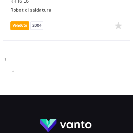
KR 16 L6
Robot di saldatura
Venduto
2004
1
+