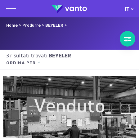
IT
Home
>
Produrre
>
BEYELER
>
3 risultati trovati
BEYELER
ORDINA PER
Venduto