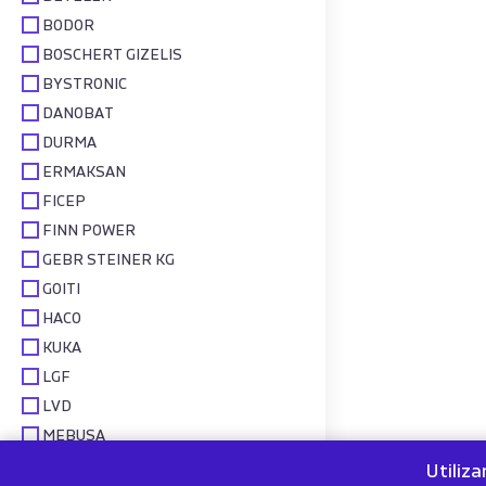
BODOR
BOSCHERT GIZELIS
BYSTRONIC
DANOBAT
DURMA
ERMAKSAN
FICEP
FINN POWER
GEBR STEINER KG
GOITI
HACO
KUKA
LGF
LVD
MEBUSA
MITUTOYO
Utiliz