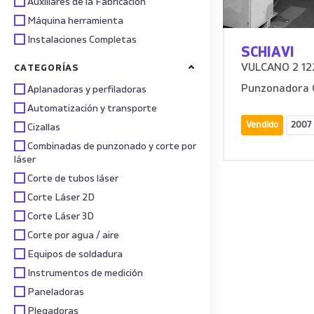
Auxiliares de la Fabricación
Máquina herramienta
Instalaciones Completas
SCHIAVI
VULCANO 2 12
CATEGORÍAS
Punzonadora 
Aplanadoras y perfiladoras
Automatización y transporte
Vendido
2007
Cizallas
Combinadas de punzonado y corte por
láser
Corte de tubos láser
Corte Láser 2D
Corte Láser 3D
Corte por agua / aire
Equipos de soldadura
Instrumentos de medición
Paneladoras
Plegadoras