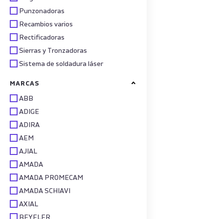
Punzonadoras
Recambios varios
Rectificadoras
Sierras y Tronzadoras
Sistema de soldadura láser
MARCAS
ABB
ADIGE
ADIRA
AEM
AJIAL
AMADA
AMADA PROMECAM
AMADA SCHIAVI
AXIAL
BEYELER