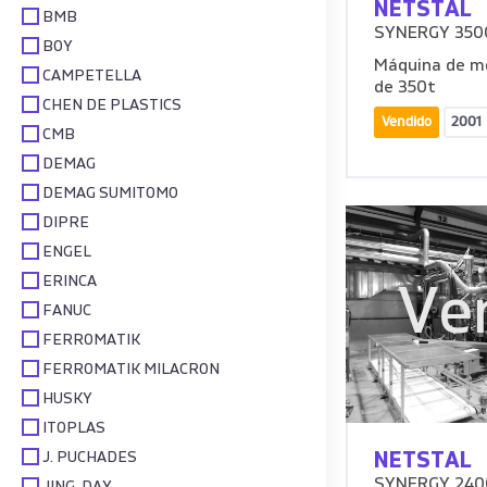
NETSTAL
BMB
SYNERGY 350
BOY
Máquina de mo
CAMPETELLA
de 350t
CHEN DE PLASTICS
Vendido
2001
CMB
DEMAG
DEMAG SUMITOMO
DIPRE
ENGEL
ERINCA
Ve
FANUC
FERROMATIK
FERROMATIK MILACRON
HUSKY
ITOPLAS
J. PUCHADES
NETSTAL
SYNERGY 240