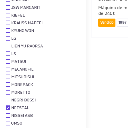
JING-DAY
JSW MARGARIT
Máquina de mo
de 240t
KIEFEL
Vendido
1997
KRAUSS MAFFEI
KYUNG WON
LG
LIEN YU RAORSA
LS
MATSUI
MECANOFIL
MITSUBISHI
MOBEPACK
MORETTO
NEGRI BOSSI
NETSTAL
NISSEI ASB
OMSO