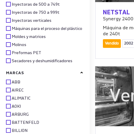
Inyectoras de 500 a 749t
NETSTAL
Inyectoras de 750 a 999t
Synergy 240
Inyectoras verticales
Máquina de mo
Máquinas para el proceso del plástico
de 240t
Moldes y matrices
Vendido
2002
Molinos
Preformas PET
Secadores y deshumidificadores
MARCAS
ABB
Ve
AIREC
ALIMATIC
AOKI
ARBURG
BATTENFELD
BILLION