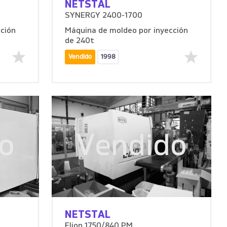
NETSTAL
SYNERGY 2400-1700
ción
Máquina de moldeo por inyección
de 240t
Vendido
1998
o
Vendido
NETSTAL
Elion 1750/840 PM