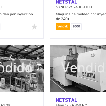
NETSTAL
0
SYNERGY 2400-1700
ldeo por inyección
Máquina de moldeo por inyec
de 240t
Vendido
2000
ndido
Vendid
NETSTAL
0-1700
Elion 1750/840 PM