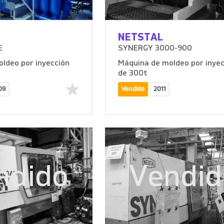
NETSTAL
E
SYNERGY 3000-900
ldeo por inyección
Máquina de moldeo por inyec
de 300t
09
Vendido
2011
ndido
Vendid