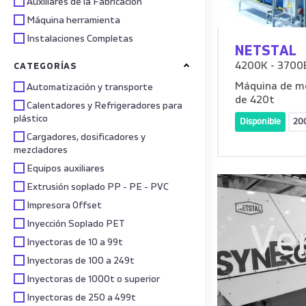
Auxiliares de la Fabricación
Máquina herramienta
Instalaciones Completas
NETSTAL
4200K - 3700
CATEGORÍAS
Máquina de mo
Automatización y transporte
de 420t
Calentadores y Refrigeradores para
plástico
Disponible
20
Cargadores, dosificadores y
mezcladores
Equipos auxiliares
Extrusión soplado PP - PE - PVC
Impresora Offset
Inyección Soplado PET
Ve
Inyectoras de 10 a 99t
Inyectoras de 100 a 249t
Inyectoras de 1000t o superior
Inyectoras de 250 a 499t