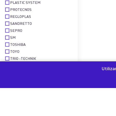
PLASTIC SYSTEM
PROTECNOS
REGLOPLAS
SANDRETTO
SEPRO
SM
TOSHIBA
TOYO
TRIO -TECHNIK
WAVE SWISS
Utiliz
WINTEC
WITTMANN
WITTMANN BATTENFELD
WOOJIN PLAIMM
YASKAWA MOTOMAN
YIZUMI PROTECNOS
YUDO