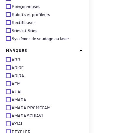
Poinçonneuses
Rabots et profileurs
Rectifieuses
Scies et Scies
Systèmes de soudage au laser
MARQUES
ABB
ADIGE
ADIRA
AEM
AJIAL
AMADA
AMADA PROMECAM
AMADA SCHIAVI
AXIAL
BEYELER