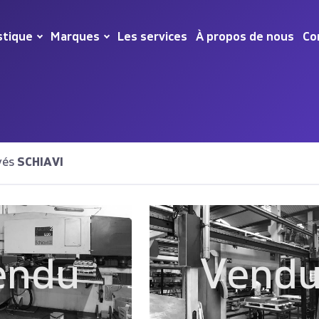
stique
Marques
Les services
À propos de nous
Co
vés
SCHIAVI
endu
Vend