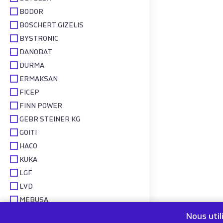
BODOR
BOSCHERT GIZELIS
BYSTRONIC
DANOBAT
DURMA
ERMAKSAN
FICEP
FINN POWER
GEBR STEINER KG
GOITI
HACO
KUKA
LGF
LVD
MEBUSA
MITUTOYO
Nous util