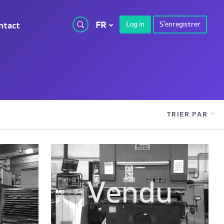
FR
Log in
S'enregistrer
ntact
TRIER PAR
u
Vendu