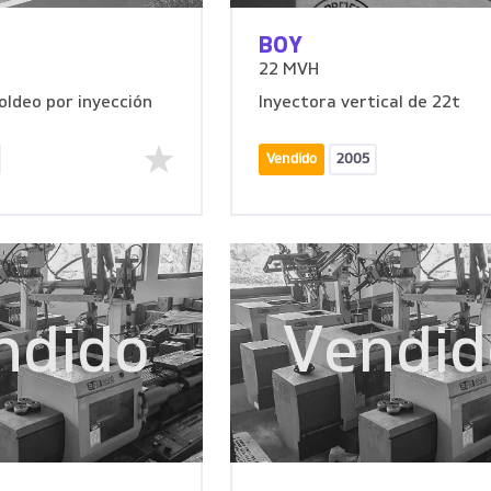
BOY
22 MVH
ldeo por inyección
Inyectora vertical de 22t
Vendido
2005
ndido
Vendid