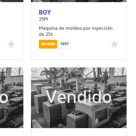
BOY
25M
Máquina de moldeo por inyección
de 25t
Vendido
1997
o
Vendido