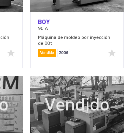
BOY
90 A
ción
Máquina de moldeo por inyección
de 90t
Vendido
2006
o
Vendido