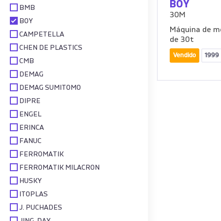
BOY
BMB
30M
BOY
Máquina de mo
CAMPETELLA
de 30t
CHEN DE PLASTICS
Vendido
1999
CMB
DEMAG
DEMAG SUMITOMO
DIPRE
ENGEL
ERINCA
FANUC
FERROMATIK
FERROMATIK MILACRON
HUSKY
ITOPLAS
J. PUCHADES