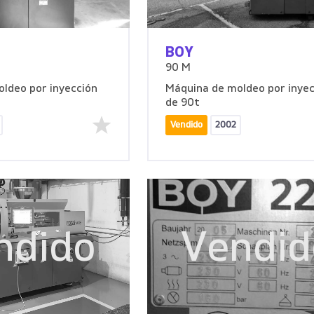
BOY
90 M
ldeo por inyección
Máquina de moldeo por inyec
de 90t
Vendido
2002
ndido
Vendid