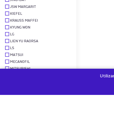
JING-DAY
JSW MARGARIT
KIEFEL
KRAUSS MAFFEI
KYUNG WON
LG
LIEN YU RAORSA
LS
MATSUI
MECANOFIL
MITSUBISHI
MOBEPACK
Utiliz
MORETTO
NEGRI BOSSI
NETSTAL
NISSEI ASB
OMSO