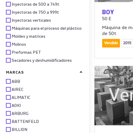
Inyectoras de 500 a 749t
BOY
Inyectoras de 750 a 999t
50 E
Inyectoras verticales
Máquina de mo
Máquinas para el proceso del plástico
de 50t
Moldes y matrices
Vendido
2015
Molinos
Preformas PET
Secadores y deshumidificadores
MARCAS
ABB
Ve
AIREC
ALIMATIC
AOKI
ARBURG
BATTENFELD
BILLION