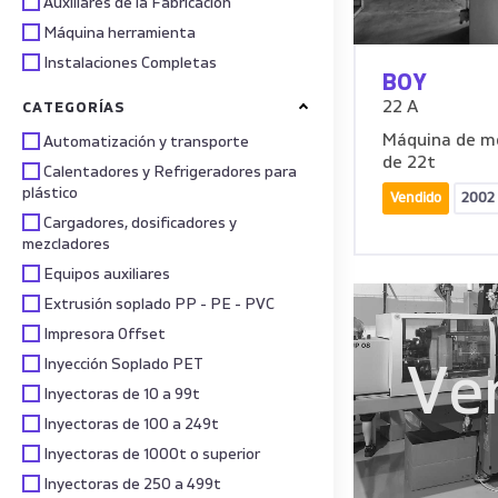
Auxiliares de la Fabricación
Máquina herramienta
Instalaciones Completas
BOY
22 A
CATEGORÍAS
Máquina de mo
Automatización y transporte
de 22t
Calentadores y Refrigeradores para
plástico
Vendido
2002
Cargadores, dosificadores y
mezcladores
Equipos auxiliares
Extrusión soplado PP - PE - PVC
Impresora Offset
Inyección Soplado PET
Ve
Inyectoras de 10 a 99t
Inyectoras de 100 a 249t
Inyectoras de 1000t o superior
Inyectoras de 250 a 499t