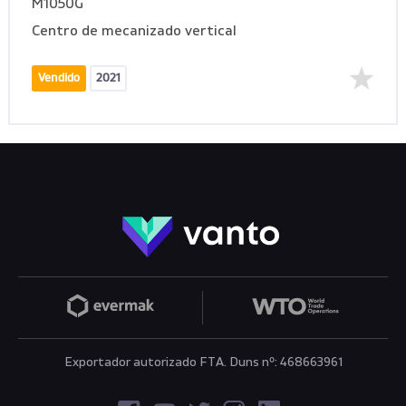
M1050G
Centro de mecanizado vertical
Vendido
2021
Exportador autorizado FTA. Duns nº: 468663961