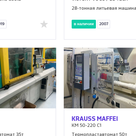
28-тонная литьевая машин
019
в наличии
2007
KRAUSS MAFFEI
KM 50-220 C1
томат 35т
Термопластавтомат 50т