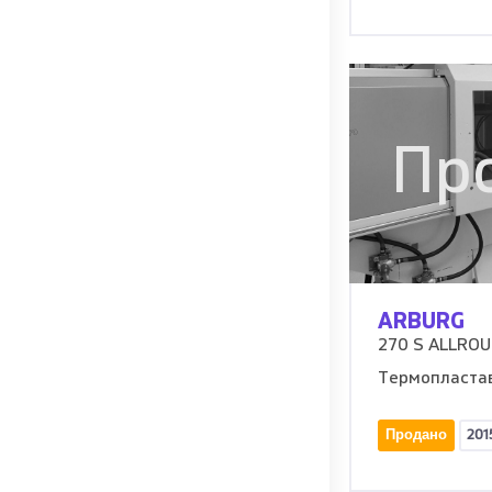
Пр
ARBURG
270 S ALLROU
Термопласта
Продано
201