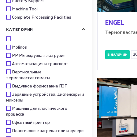
Factory Support
Machine Tool
Complete Processing Facilities
ENGEL
КАТЕГОРИИ
Термопласта
Molinos
в наличии
2
PP PE выдувная экструзия
Автоматизация и транспорт
Вертикальные
термопластавтоматы
Выдувное формование ПЭТ
Зарядные устройства, диспенсеры и
миксеры
Машины для пластического
процесса
Офсетный принтер
Пластиковые нагреватели и кулеры