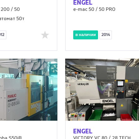
ENGEL
200 / 50
e-mac 50 / 50 PRO
втомат 50т
012
в наличии
2014
ENGEL
pha S50iB
VICTORY VC 80 / 28 TECH