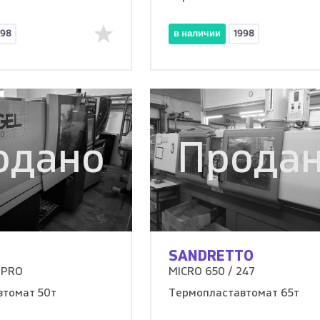
998
в наличии
1998
одано
Прода
SANDRETTO
 PRO
MICRO 650 / 247
втомат 50т
Термопластавтомат 65т