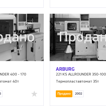
одано
Прода
ARBURG
NDER 400 - 170
221 KS ALLROUNDER 350-100
втомат 40т
Термопластавтомат 35т
5
Продано
2002