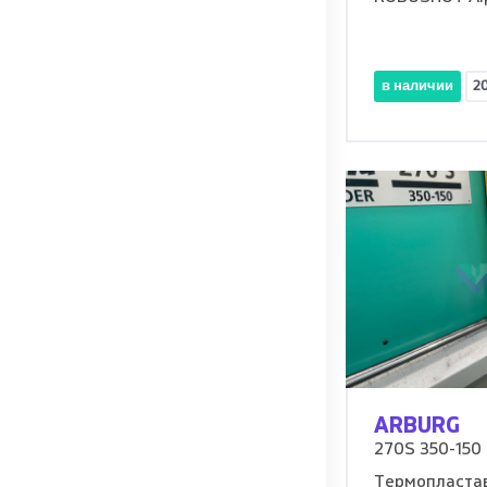
в наличии
2
ARBURG
270S 350-150
Термопластав