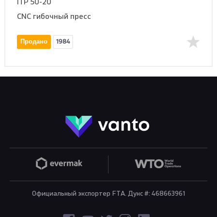
ITP 50-20
CNC гибочный пресс
Продано
1984
Официальный экспортер FTA. Дунс #: 468663961