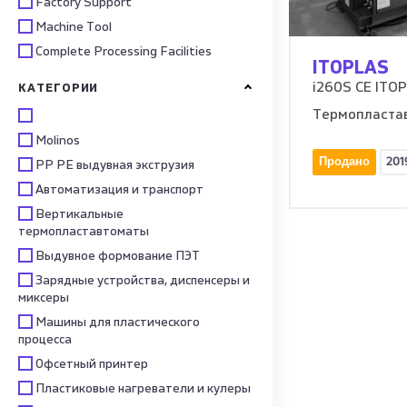
Factory Support
Machine Tool
Complete Processing Facilities
ITOPLAS
i260S CE ITO
КАТЕГОРИИ
Термопласта
Molinos
Продано
201
PP PE выдувная экструзия
Автоматизация и транспорт
Вертикальные
термопластавтоматы
Выдувное формование ПЭТ
Зарядные устройства, диспенсеры и
миксеры
Машины для пластического
процесса
Офсетный принтер
Пластиковые нагреватели и кулеры