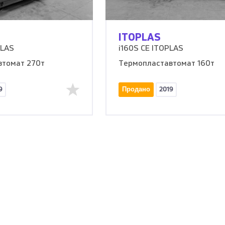
ITOPLAS
PLAS
i160S CE ITOPLAS
втомат 270т
Термопластавтомат 160т
9
Продано
2019