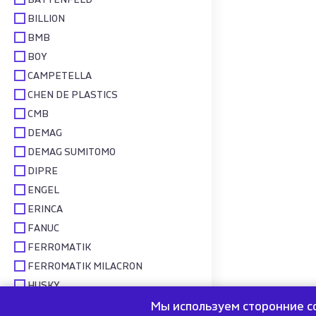
BATTENFELD
BILLION
BMB
BOY
CAMPETELLA
CHEN DE PLASTICS
CMB
DEMAG
DEMAG SUMITOMO
DIPRE
ENGEL
ERINCA
FANUC
FERROMATIK
FERROMATIK MILACRON
HUSKY
ITOPLAS
Мы используем сторонние c