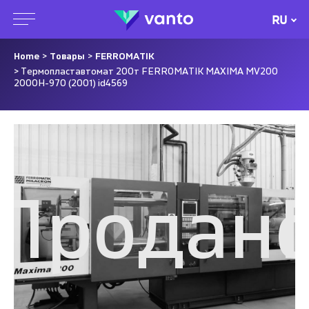
RU
Home
>
Товары
>
FERROMATIK
> Термопластавтомат 200т FERROMATIK MAXIMA MV200
2000H-970 (2001) id4569
о
Продан