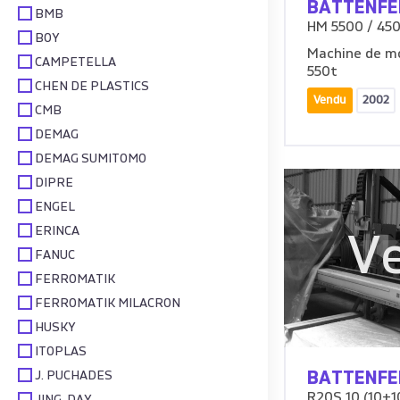
BATTENFE
BMB
HM 5500 / 45
BOY
Machine de mo
CAMPETELLA
550t
CHEN DE PLASTICS
Vendu
2002
CMB
DEMAG
DEMAG SUMITOMO
DIPRE
ENGEL
ERINCA
V
FANUC
FERROMATIK
FERROMATIK MILACRON
HUSKY
ITOPLAS
J. PUCHADES
BATTENFE
R20S 10 (10+10