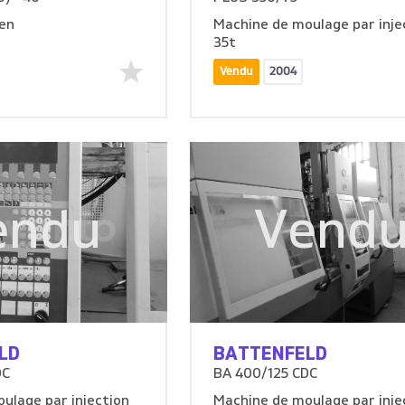
en
Machine de moulage par inje
35t
Vendu
2004
endu
Vend
LD
BATTENFELD
DC
BA 400/125 CDC
ulage par injection
Machine de moulage par inje