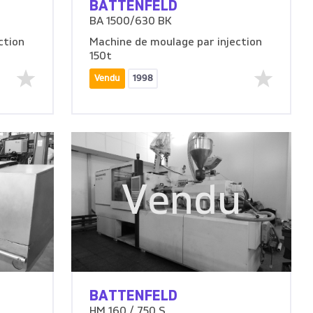
BATTENFELD
BA 1500/630 BK
ction
Machine de moulage par injection
150t
Vendu
1998
u
Vendu
BATTENFELD
HM 160 / 750 S