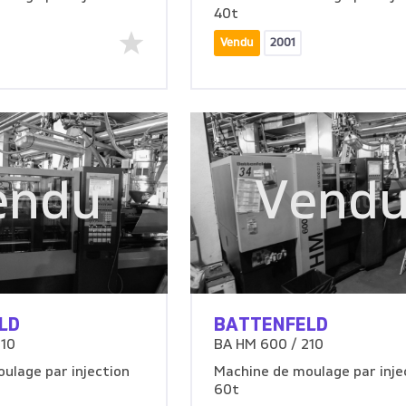
40t
Vendu
2001
endu
Vend
LD
BATTENFELD
210
BA HM 600 / 210
ulage par injection
Machine de moulage par inje
60t