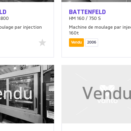
LD
BATTENFELD
2800
HM 160 / 750 S
ulage par injection
Machine de moulage par inje
160t
Vendu
2006
endu
Vend