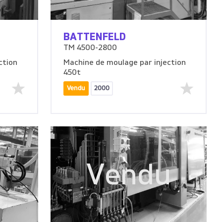
BATTENFELD
TM 4500-2800
ction
Machine de moulage par injection
450t
Vendu
2000
u
Vendu