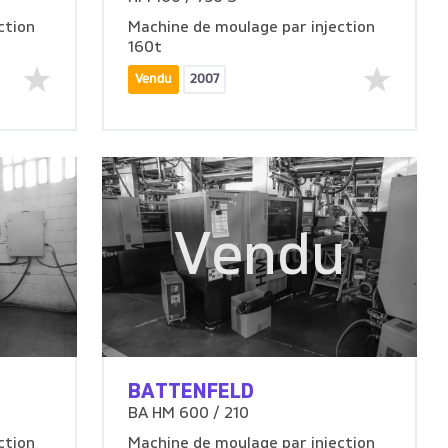
ction
Machine de moulage par injection
160t
Vendu
2007
u
Vendu
BATTENFELD
BA HM 600 / 210
ction
Machine de moulage par injection