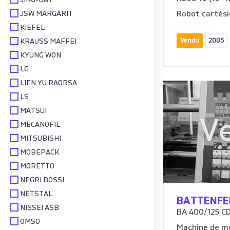
JING-DAY
JSW MARGARIT
Robot cartési
KIEFEL
Vendu
2005
KRAUSS MAFFEI
KYUNG WON
LG
LIEN YU RAORSA
LS
MATSUI
V
MECANOFIL
MITSUBISHI
MOBEPACK
MORETTO
NEGRI BOSSI
NETSTAL
BATTENFE
NISSEI ASB
BA 400/125 C
OMSO
Machine de mo