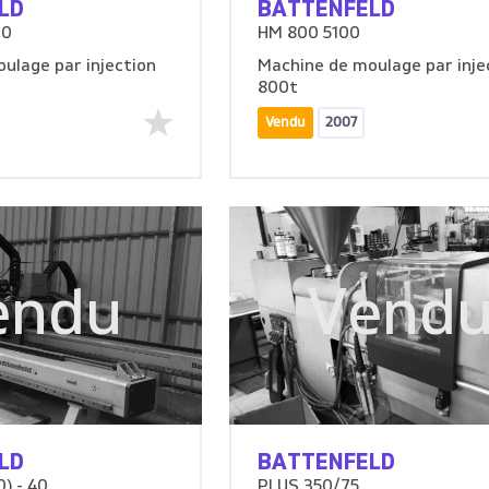
LD
BATTENFELD
00
HM 800 5100
ulage par injection
Machine de moulage par inje
800t
Vendu
2007
endu
Vend
LD
BATTENFELD
) - 40
PLUS 350/75