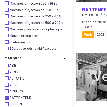
Machines d'injection 750 à 999t
BATTENFE
Machines d'injection de 10 à 99 t
HM 13000 / 2
Machines d'injection de 250 à 499t
Machine de mo
Machines d'injection de 500 à 749 t
1300t
Machines pour le procédé plastique
Vendu
2002
Moules et matrices
Préformes PET
Séchoirs et déshumidificateurs
MARQUES
ABB
V
AIREC
ALIMATIC
AOKI
ARBURG
BATTENFELD
BILLION