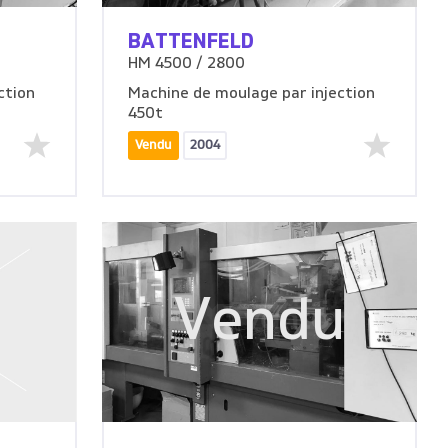
BATTENFELD
HM 4500 / 2800
ction
Machine de moulage par injection
450t
Vendu
2004
u
Vendu