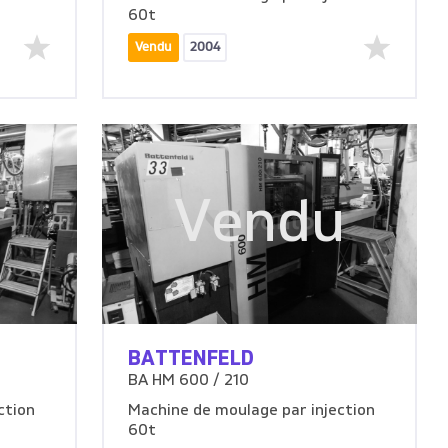
60t
Vendu
2004
u
Vendu
BATTENFELD
BA HM 600 / 210
ction
Machine de moulage par injection
60t