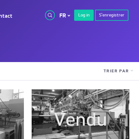
FR
Log in
S'enregistrer
ntact
TRIER PAR
u
Vendu