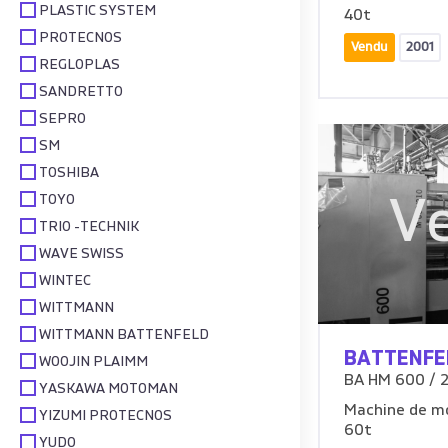
PLASTIC SYSTEM
40t
PROTECNOS
Vendu
2001
REGLOPLAS
SANDRETTO
SEPRO
SM
TOSHIBA
TOYO
V
TRIO -TECHNIK
WAVE SWISS
WINTEC
WITTMANN
WITTMANN BATTENFELD
BATTENFE
WOOJIN PLAIMM
BA HM 600 / 
YASKAWA MOTOMAN
Machine de mo
YIZUMI PROTECNOS
60t
YUDO