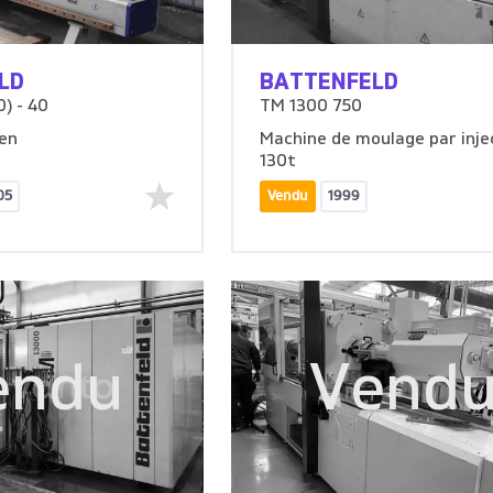
LD
BATTENFELD
) - 40
TM 1300 750
en
Machine de moulage par inje
130t
05
Vendu
1999
endu
Vend