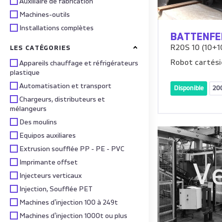
Auxiliaire de fabrication
Machines-outils
Installations complètes
BATTENFE
R20S 10 (10+10
LES CATÉGORIES
Robot cartési
Appareils chauffage et réfrigérateurs
plastique
Automatisation et transport
Disponible
20
Chargeurs, distributeurs et
mélangeurs
Des moulins
Equipos auxiliares
Extrusion soufflée PP - PE - PVC
Imprimante offset
V
Injecteurs verticaux
Injection, Soufflée PET
Machines d'injection 100 à 249t
Machines d'injection 1000t ou plus