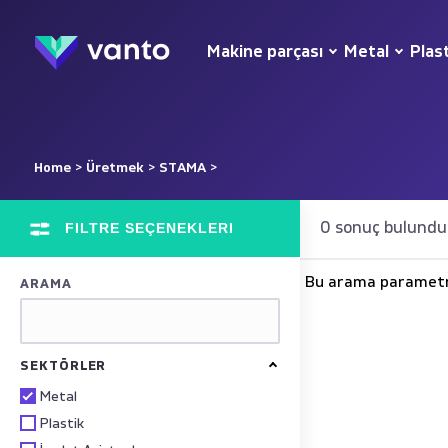
Makine parçası
Metal
Plas
Home
>
Üretmek
>
STAMA
>
FILTRE SEÇENEKLERI
0 sonuç bulundu
Bu arama parametr
ARAMA
SEKTÖRLER
Metal
Plastik