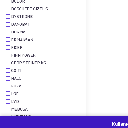
BODOR
BOSCHERT GIZELIS
BYSTRONIC
DANOBAT
DURMA
ERMAKSAN
FICEP
FINN POWER
GEBR STEINER KG
GOITI
HACO
KUKA
LGF
LVD
MEBUSA
MITUTOYO
Kullanı
PRAXAIR