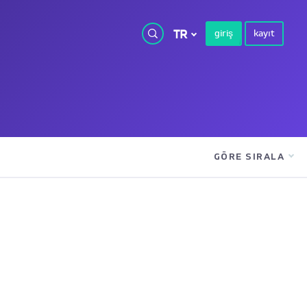
TR
giriş
kayıt
GÖRE SIRALA