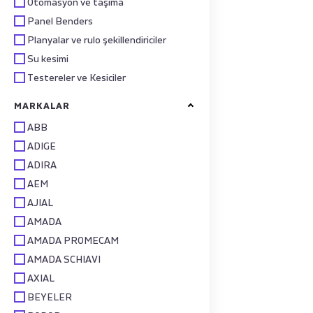
Otomasyon ve taşıma
Panel Benders
Planyalar ve rulo şekillendiriciler
Su kesimi
Testereler ve Kesiciler
MARKALAR
ABB
ADIGE
ADIRA
AEM
AJIAL
AMADA
AMADA PROMECAM
AMADA SCHIAVI
AXIAL
BEYELER