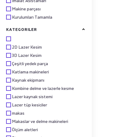
İmalat Asistanları
Makine parçası
Kurulumları Tamamla
KATEGORILER
2D Lazer Kesim
3D Lazer Kesim
Çeşitli yedek parça
Katlama makineleri
Kaynak ekipmanı
Kombine delme ve lazerle kesme
Lazer kaynak sistemi
Lazer tüp kesiciler
makas
Makaslar ve delme makineleri
Ölçüm aletleri