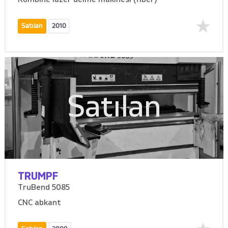
Kombine lazer delme makinesi (fiber)
Satılan
2010
Satılan
TRUMPF
TruBend 5085
CNC abkant