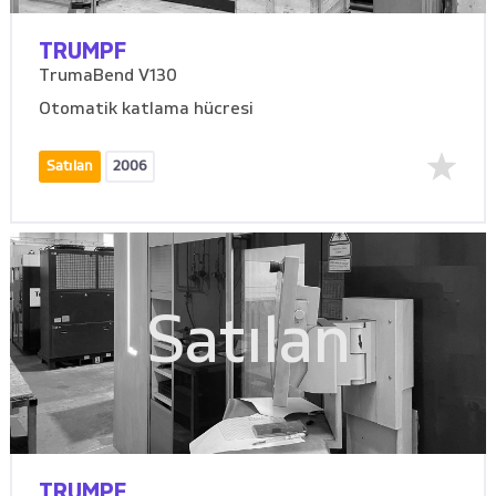
TRUMPF
TrumaBend V130
Otomatik katlama hücresi
Satılan
2006
Satılan
TRUMPF