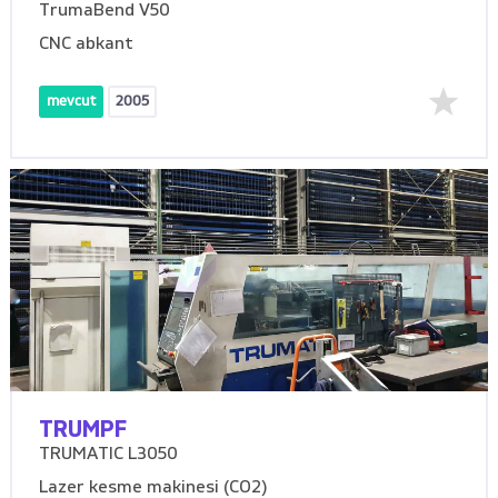
TrumaBend V50
CNC abkant
mevcut
2005
TRUMPF
TRUMATIC L3050
Lazer kesme makinesi (CO2)