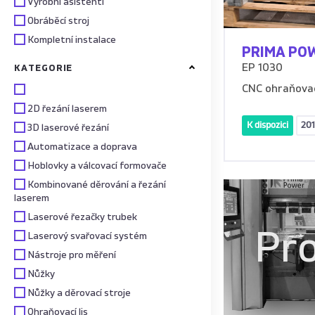
Výrobní asistenti
Obráběcí stroj
Kompletní instalace
PRIMA PO
EP 1030
KATEGORIE
CNC ohraňova
2D řezání laserem
K dispozici
201
3D laserové řezání
Automatizace a doprava
Hoblovky a válcovací formovače
Kombinované děrování a řezání
laserem
Laserové řezačky trubek
Pr
Laserový svařovací systém
Nástroje pro měření
Nůžky
Nůžky a děrovací stroje
Ohraňovací lis