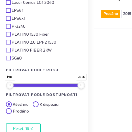
Laser Genius LGf 2040
LPe6f
Prodáno
2015
LPe6xf
P-3240
PLATINO 1530 Fiber
PLATINO 2.0 LPF2 1530
PLATINO FIBER 2KW
SGe8
FILTROVAT PODLE ROKU
1981
2026
FILTROVAT PODLE DOSTUPNOSTI
Všechno
K dispozici
Prodáno
Reset filtrů