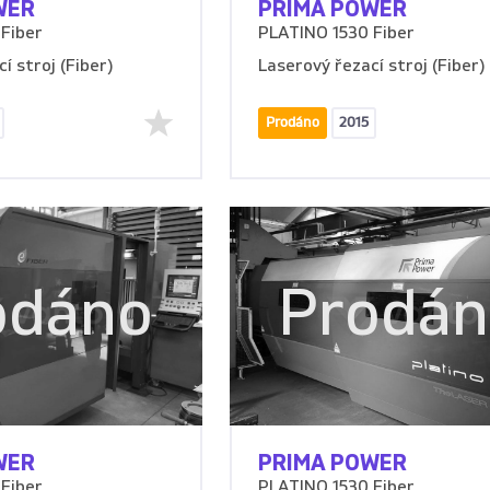
WER
PRIMA POWER
Fiber
PLATINO 1530 Fiber
í stroj (Fiber)
Laserový řezací stroj (Fiber)
Prodáno
2015
odáno
Prodá
WER
PRIMA POWER
Fiber
PLATINO 1530 Fiber