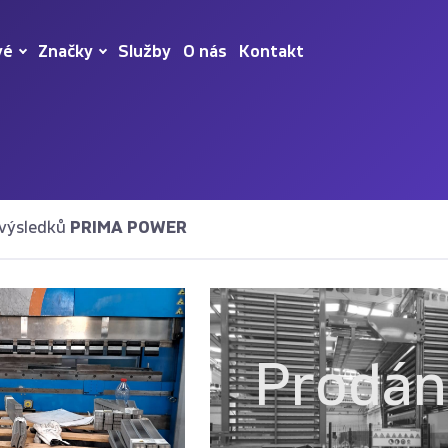
vé
Značky
Služby
O nás
Kontakt
 výsledků
PRIMA POWER
Prodá