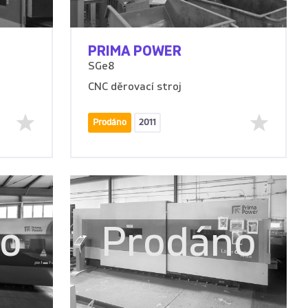
PRIMA POWER
SGe8
CNC děrovací stroj
Prodáno
2011
no
Prodáno