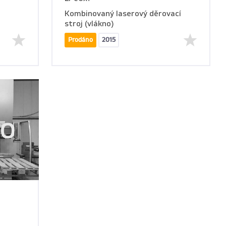
Kombinovaný laserový děrovací
stroj (vlákno)
Prodáno
2015
no