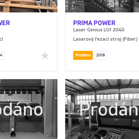
WER
PRIMA POWER
Laser Genius LGf 2040
cí
Laserový řezací stroj (Fiber)
4
Prodáno
2018
odáno
Prodá