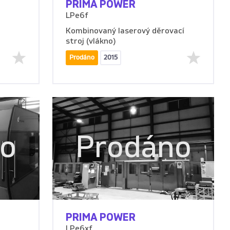
PRIMA POWER
LPe6f
Kombinovaný laserový děrovací
stroj (vlákno)
Prodáno
2015
no
Prodáno
PRIMA POWER
LPe6xf