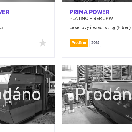
WER
PRIMA POWER
PLATINO FIBER 2KW
cí
Laserový řezací stroj (Fiber)
Prodáno
2015
odáno
Prodá