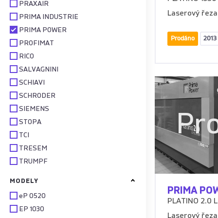
PRAXAIR
Laserový řezac
PRIMA INDUSTRIE
PRIMA POWER
Prodáno
2013
PROFIMAT
RICO
SALVAGNINI
SCHIAVI
SCHRODER
SIEMENS
Pr
STOPA
TCI
TRESEM
TRUMPF
MODELY
PRIMA PO
eP 0520
PLATINO 2.0 L
EP 1030
Laserový řezac