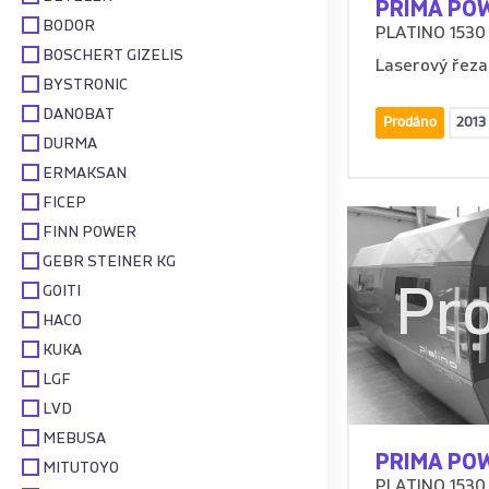
PRIMA PO
BODOR
PLATINO 1530 
BOSCHERT GIZELIS
Laserový řezac
BYSTRONIC
DANOBAT
Prodáno
2013
DURMA
ERMAKSAN
FICEP
FINN POWER
GEBR STEINER KG
Pr
GOITI
HACO
KUKA
LGF
LVD
MEBUSA
PRIMA PO
MITUTOYO
PLATINO 1530 