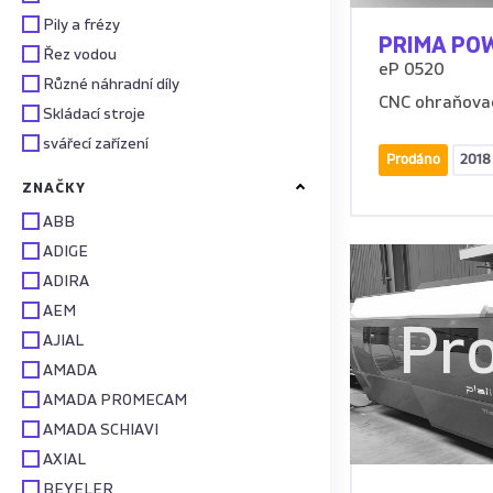
Pily a frézy
PRIMA PO
Řez vodou
eP 0520
Různé náhradní díly
CNC ohraňova
Skládací stroje
svářecí zařízení
Prodáno
2018
ZNAČKY
ABB
ADIGE
ADIRA
AEM
Pr
AJIAL
AMADA
AMADA PROMECAM
AMADA SCHIAVI
AXIAL
BEYELER