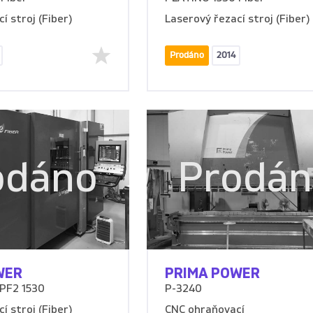
í stroj (Fiber)
Laserový řezací stroj (Fiber)
Prodáno
2014
odáno
Prodá
WER
PRIMA POWER
PF2 1530
P-3240
í stroj (Fiber)
CNC ohraňovací