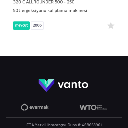
320 C ALLROUNDER 500 - 250
50t enjeksiyonu kalıplama makinesi
mevcut
2006
FTA Yetkili İhracatçısı. Duns #: 468663961