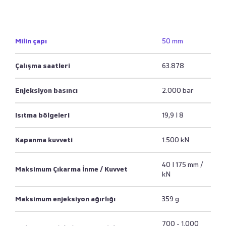
Milin çapı
50 mm
Çalışma saatleri
63.878
Enjeksiyon basıncı
2.000 bar
Isıtma bölgeleri
19,9 I 8
Kapanma kuvveti
1.500 kN
40 I 175 mm /
Maksimum Çıkarma İnme / Kuvvet
kN
Maksimum enjeksiyon ağırlığı
359 g
700 - 1.000