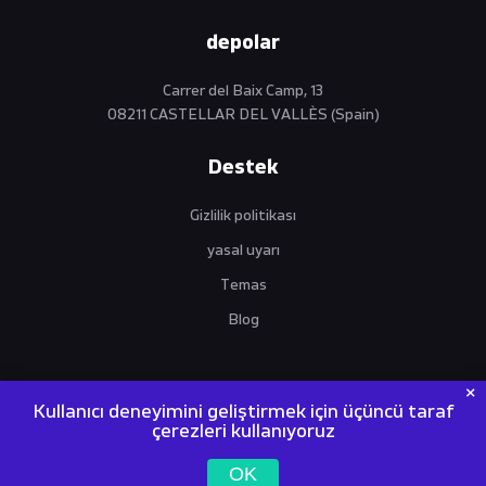
depolar
Carrer del Baix Camp, 13
08211 CASTELLAR DEL VALLÈS (Spain)
Destek
Gizlilik politikası
yasal uyarı
Temas
Blog
Kullanıcı deneyimini geliştirmek için üçüncü taraf
çerezleri kullanıyoruz
VANTO MACHINES | World Trade Operations SL | NIF / VIES /
OK
EORI: ES B67274043