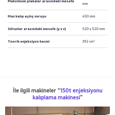
Maksimum plakalar arasındaki mesafe
mm
Max kalıp açılış vuruşu
450 mm
Sütunlar arasındaki mesafe (y x v)
520 x 520 mm
Teorik enjeksiyon hacmi
392 cm³
İle ilgili makineler “
150t enjeksiyonu
kalıplama makinesi
”