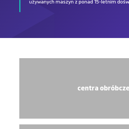
używanych maszyn z ponad 15-letnim dośw
centra obróbcz