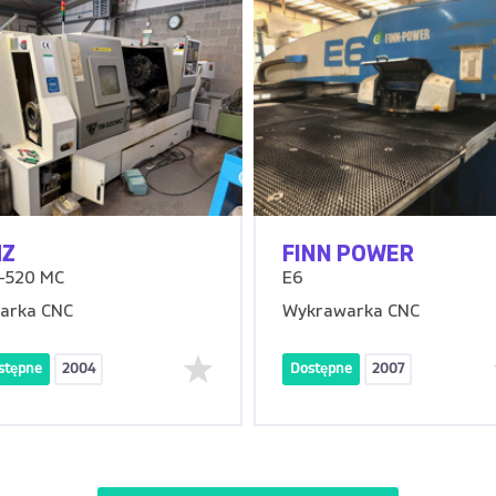
MZ
FINN POWER
-520 MC
E6
arka CNC
Wykrawarka CNC
stępne
2004
Dostępne
2007