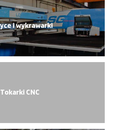
yce i wykrawarki
Tokarki CNC