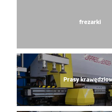
frezarki
Prasy krawędzio