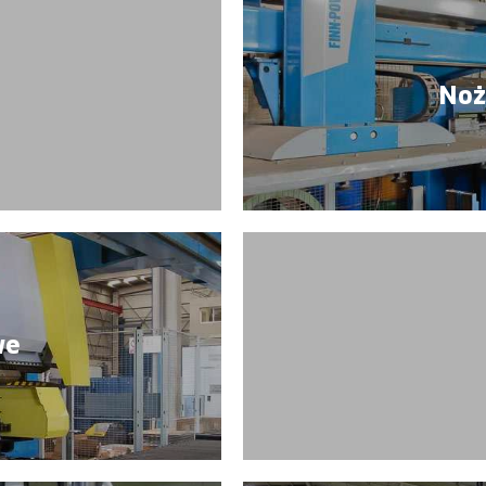
Noż
we