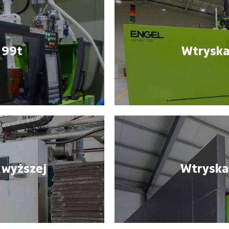
 99t
Wtryskar
 wyższej
Wtryskar