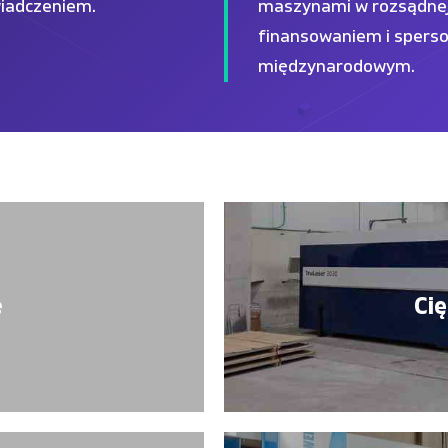
iadczeniem.
maszynami w rozsądnej 
finansowaniem i spers
międzynarodowym.
e
Ci