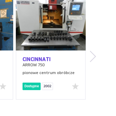
CINCINNATI
ARBURG
ARROW 750
570 C ALL
800
pionowe centrum obróbcze
Wtryskark
Dostępne
2002
Dostępne