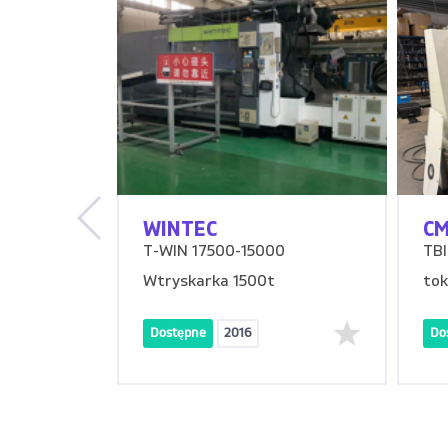
WINTEC
C
O
T-WIN 17500-15000
TBI
lektryczne
Wtryskarka 1500t
tok
Dostępne
2016
Do